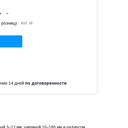
ы
в розницу
Код:
38
чение 14 дней
по договоренности
ой 3–12 мм, шириной 10–180 мм и радиусом