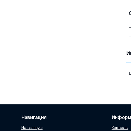
П
И
Навигация
Информ
На главную
Контакты