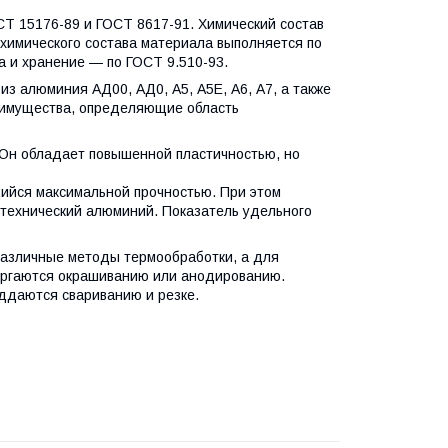
СТ 15176-89 и ГОСТ 8617-91. Химический состав
 химического состава материала выполняется по
а и хранение — по ГОСТ 9.510-93.
з алюминия АД00, АД0, А5, А5Е, А6, А7, а также
еимущества, определяющие область
Он обладает повышенной пластичностью, но
ийся максимальной прочностью. При этом
 технический алюминий. Показатель удельного
азличные методы термообработки, а для
вергаются окрашиванию или анодированию.
оддаются свариванию и резке.