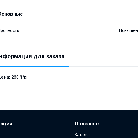
Основные
рочность
Повышен
нформация для заказа
Цена:
260 ₸/кг
ация
Полезное
Каталог