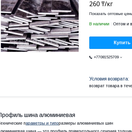
260 ₸/кг
Показать оптовые цен
В наличии
Оптом и 
Купить
+77081525709
возврат товара в те
Профиль шина алюминиевая
ехнические п
араметры и типо
размеры алюминиевых шин
люминиевая шина — это профиль прямоугольного сечения толщин