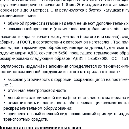
кругления поперечного сечения 1–8 мм. Эти изделия изготавлива
ерной (от 3 до 9 метров). Они реализуются в бухтах, катушках и 
алюминиевые шины:
обычной прочности (такие изделия не имеют дополнительных 
повышенной прочности (к наименованию добавляется обознач
азвание товара включает марку металла (чистого или сплава), св
абариты и ГОСТ, в соответствии с которым он изготовлен. Так, пол
рошедшая термическую обработку, немерной длины, будет иметь 
зделие марки АД31 сечением 5х50, прошедшее термическую обра
ромаркировано следующим образом: АД31 Т 5х50х9000 ГОСТ 151
опулярность изделий из алюминия определяется их техническими 
остоинствам шинной продукции из этого материала относятся:
высокая устойчивость к коррозии, сохраняющаяся на протяжен
лет);
отличная электропроводность;
легкий вес алюминиевой шины (плотность чистого материала и
немагнитность и пластичность, обеспечивающие возможность 
распределительном оборудовании;
привлекательный внешний вид, позволяющий примерять изде
транспортных средств.
Производство алюминиевых шин