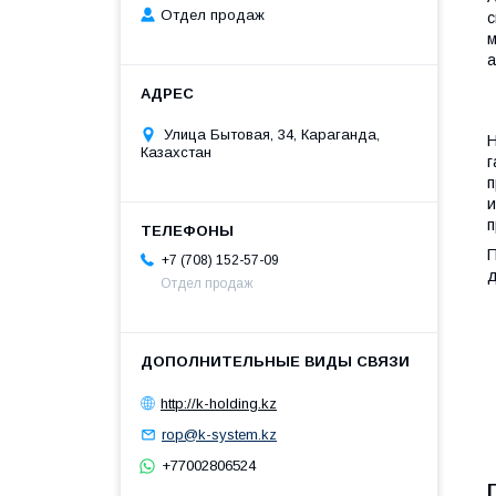
Отдел продаж
с
м
Улица Бытовая, 34, Караганда,
Н
Казахстан
г
п
и
п
П
+7 (708) 152-57-09
д
Отдел продаж
http://k-holding.kz
rop@k-system.kz
+77002806524