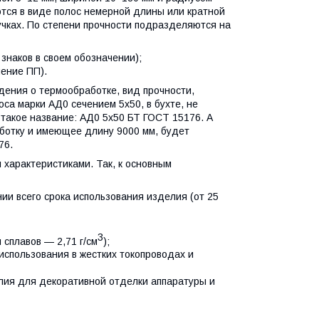
ются в виде полос немерной длины или кратной
пучках. По степени прочности подразделяются на
знаков в своем обозначении);
ение ПП).
едения о термообработке, вид прочности,
оса марки АД0 сечением 5х50, в бухте, не
такое название: АД0 5х50 БТ ГОСТ 15176. А
ботку и имеющее длину 9000 мм, будет
76.
характеристиками. Так, к основным
ии всего срока использования изделия (от 25
3
 сплавов — 2,71 г/см
);
использования в жестких токопроводах и
лия для декоративной отделки аппаратуры и