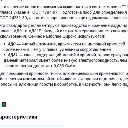
зготовление полос из алюминия выполняется в соответствии с ГО
плавов указан в ГОСТ 4784-97. Подготовка проб для определения
ОСТ 24231-80, а противокоррозионная защита, упаковка, перевозк
ти стандарты регламентируют производство и хранение изделий и
плавов АД31 и АД31Е. Каждый из этих материалов имеет свои пр
спользования. Сейчас наиболее широко используются:
АД0
— чистый алюминий, практически не имеющий примесей. 
более низким, чем у сплавов, удельным сопротивлением.
АД31
— сплав, содержащий магний и кремний, характеризующ
данный материал имеет более низкую электропроводность, чем
сопротивления достигает 0,033 Ом*м.
ля повышения прочности гибких алюминиевых шин применяются р
беспечения максимальной устойчивости к коррозии изделия под
олосы из алюминия просты в обработке, в частности, они легко п
арактеристики