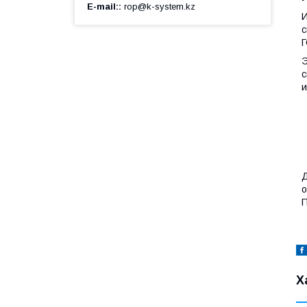
E-mail:
rop@k-system.kz
И
с
Г
Э
с
и
Д
о
П
Х