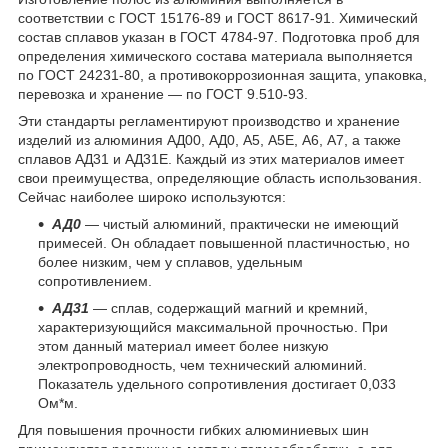
соответствии с ГОСТ 15176-89 и ГОСТ 8617-91. Химический
состав сплавов указан в ГОСТ 4784-97. Подготовка проб для
определения химического состава материала выполняется
по ГОСТ 24231-80, а противокоррозионная защита, упаковка,
перевозка и хранение — по ГОСТ 9.510-93.
Эти стандарты регламентируют производство и хранение
изделий из алюминия АД00, АД0, А5, А5Е, А6, А7, а также
сплавов АД31 и АД31Е. Каждый из этих материалов имеет
свои преимущества, определяющие область использования.
Сейчас наиболее широко используются:
АД0
— чистый алюминий, практически не имеющий
примесей. Он обладает повышенной пластичностью, но
более низким, чем у сплавов, удельным
сопротивлением.
АД31
— сплав, содержащий магний и кремний,
характеризующийся максимальной прочностью. При
этом данный материал имеет более низкую
электропроводность, чем технический алюминий.
Показатель удельного сопротивления достигает 0,033
Ом*м.
Для повышения прочности гибких алюминиевых шин