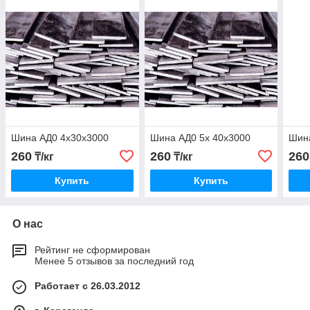
Шина АД0 4х30x3000
Шина АД0 5х 40x3000
Шина
260
260
260
₸/кг
₸/кг
Купить
Купить
О нас
Рейтинг не сформирован
Менее 5 отзывов за последний год
Работает с 26.03.2012