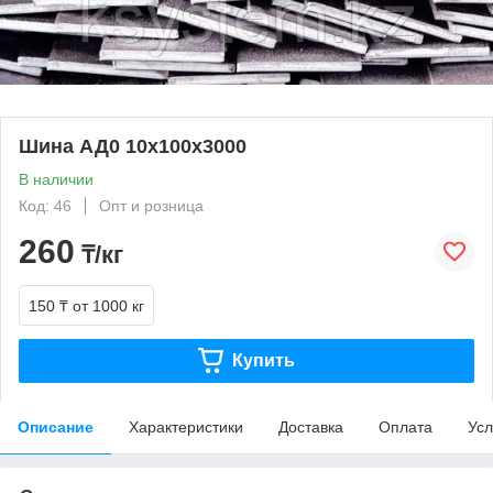
Шина АД0 10х100х3000
В наличии
Код: 46
Опт и розница
260
₸/кг
150 ₸
от 1000 кг
Купить
Описание
Характеристики
Доставка
Оплата
Усл