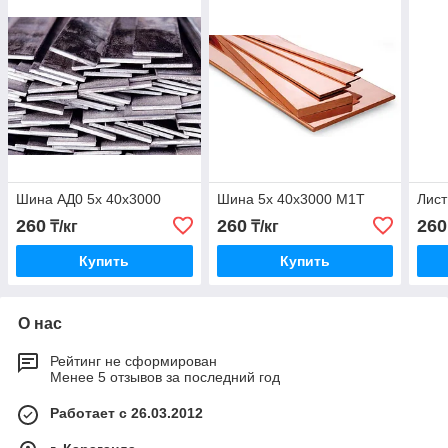
Шина АД0 5х 40x3000
Шина 5х 40x3000 М1Т
Лис
260
260
260
₸/кг
₸/кг
Купить
Купить
О нас
Рейтинг не сформирован
Менее 5 отзывов за последний год
Работает с 26.03.2012