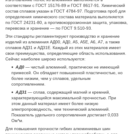
соответствии с ГОСТ 15176-89 и ГОСТ 8617-91. Химический
состав сплавов указан в ГОСТ 4784-97. Подготовка проб для
определения химического состава материала выполняется
по ГОСТ 24231-80, а противокоррозионная защита, упаковка,
перевозка и хранение — по ГОСТ 9.510-93.
Эти стандарты регламентируют производство и хранение
изделий из алюминия АД00, АД0, А5, А5Е, А6, А7, а также
сплавов АД31 и АД31Е. Каждый из этих материалов имеет
свои преимущества, определяющие область использования.
Сейчас наиболее широко используются:
АД0
— чистый алюминий, практически не имеющий
примесей. Он обладает повышенной пластичностью, но
более низким, чем у сплавов, удельным
сопротивлением.
АД31
— сплав, содержащий магний и кремний,
характеризующийся максимальной прочностью. При
этом данный материал имеет более низкую
электропроводность, чем технический алюминий.
Показатель удельного сопротивления достигает 0,033
Ом*м.
Для повышения прочности гибких алюминиевых шин