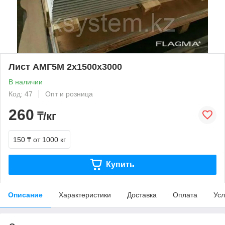
Лист АМГ5М 2х1500х3000
В наличии
Код: 47
Опт и розница
260
₸/кг
150 ₸
от 1000 кг
Купить
Описание
Характеристики
Доставка
Оплата
Усл