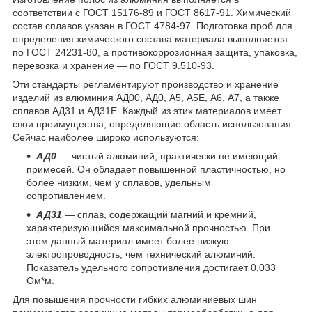
соответствии с ГОСТ 15176-89 и ГОСТ 8617-91. Химический
состав сплавов указан в ГОСТ 4784-97. Подготовка проб для
определения химического состава материала выполняется
по ГОСТ 24231-80, а противокоррозионная защита, упаковка,
перевозка и хранение — по ГОСТ 9.510-93.
Эти стандарты регламентируют производство и хранение
изделий из алюминия АД00, АД0, А5, А5Е, А6, А7, а также
сплавов АД31 и АД31Е. Каждый из этих материалов имеет
свои преимущества, определяющие область использования.
Сейчас наиболее широко используются:
АД0
— чистый алюминий, практически не имеющий
примесей. Он обладает повышенной пластичностью, но
более низким, чем у сплавов, удельным
сопротивлением.
АД31
— сплав, содержащий магний и кремний,
характеризующийся максимальной прочностью. При
этом данный материал имеет более низкую
электропроводность, чем технический алюминий.
Показатель удельного сопротивления достигает 0,033
Ом*м.
Для повышения прочности гибких алюминиевых шин