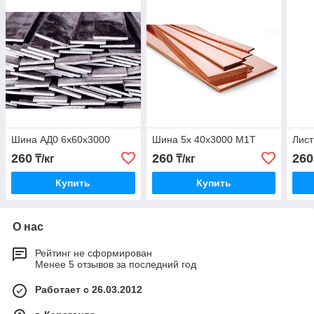
Шина АД0 6х60х3000
Шина 5х 40x3000 М1Т
Лис
260
260
260
₸/кг
₸/кг
Купить
Купить
О нас
Рейтинг не сформирован
Менее 5 отзывов за последний год
Работает с 26.03.2012