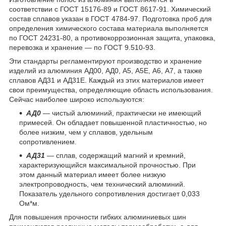
соответствии с ГОСТ 15176-89 и ГОСТ 8617-91. Химический
состав сплавов указан в ГОСТ 4784-97. Подготовка проб для
определения химического состава материала выполняется
по ГОСТ 24231-80, а противокоррозионная защита, упаковка,
перевозка и хранение — по ГОСТ 9.510-93.
Эти стандарты регламентируют производство и хранение
изделий из алюминия АД00, АД0, А5, А5Е, А6, А7, а также
сплавов АД31 и АД31Е. Каждый из этих материалов имеет
свои преимущества, определяющие область использования.
Сейчас наиболее широко используются:
АД0
— чистый алюминий, практически не имеющий
примесей. Он обладает повышенной пластичностью, но
более низким, чем у сплавов, удельным
сопротивлением.
АД31
— сплав, содержащий магний и кремний,
характеризующийся максимальной прочностью. При
этом данный материал имеет более низкую
электропроводность, чем технический алюминий.
Показатель удельного сопротивления достигает 0,033
Ом*м.
Для повышения прочности гибких алюминиевых шин