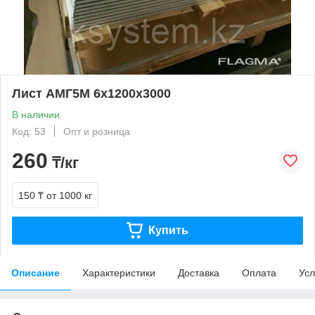
Лист АМГ5М 6х1200х3000
В наличии
Код: 53
Опт и розница
260
₸/кг
150 ₸
от 1000 кг
Купить
Описание
Характеристики
Доставка
Оплата
Усл