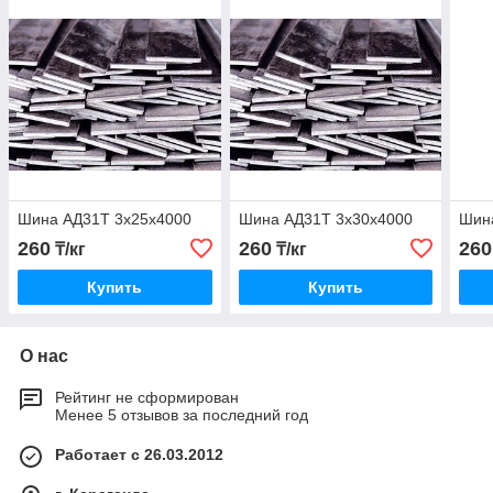
Шина АД31Т 3х25х4000
Шина АД31Т 3х30х4000
Шин
260
260
260
₸/кг
₸/кг
Купить
Купить
О нас
Рейтинг не сформирован
Менее 5 отзывов за последний год
Работает с 26.03.2012