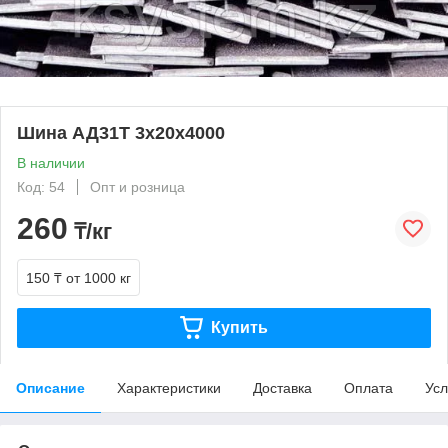
Шина АД31Т 3х20х4000
В наличии
Код: 54
Опт и розница
260
₸/кг
150 ₸
от 1000 кг
Купить
Описание
Характеристики
Доставка
Оплата
Усл