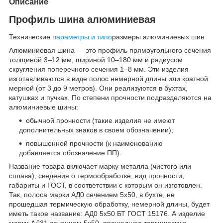
Описание
Профиль шина алюминиевая
Технические п
араметры и типо
размеры алюминиевых шин
Алюминиевая шина — это профиль прямоугольного сечения
толщиной 3–12 мм, шириной 10–180 мм и радиусом
скругления поперечного сечения 1–8 мм. Эти изделия
изготавливаются в виде полос немерной длины или кратной
мерной (от 3 до 9 метров). Они реализуются в бухтах,
катушках и пучках. По степени прочности подразделяются на
алюминиевые шины:
обычной прочности (такие изделия не имеют
дополнительных знаков в своем обозначении);
повышенной прочности (к наименованию
добавляется обозначение ПП).
Название товара включает марку металла (чистого или
сплава), сведения о термообработке, вид прочности,
габариты и ГОСТ, в соответствии с которым он изготовлен.
Так, полоса марки АД0 сечением 5х50, в бухте, не
прошедшая термическую обработку, немерной длины, будет
иметь такое название: АД0 5х50 БТ ГОСТ 15176. А изделие