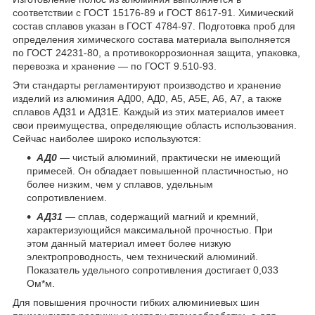
соответствии с ГОСТ 15176-89 и ГОСТ 8617-91. Химический
состав сплавов указан в ГОСТ 4784-97. Подготовка проб для
определения химического состава материала выполняется
по ГОСТ 24231-80, а противокоррозионная защита, упаковка,
перевозка и хранение — по ГОСТ 9.510-93.
Эти стандарты регламентируют производство и хранение
изделий из алюминия АД00, АД0, А5, А5Е, А6, А7, а также
сплавов АД31 и АД31Е. Каждый из этих материалов имеет
свои преимущества, определяющие область использования.
Сейчас наиболее широко используются:
АД0
— чистый алюминий, практически не имеющий
примесей. Он обладает повышенной пластичностью, но
более низким, чем у сплавов, удельным
сопротивлением.
АД31
— сплав, содержащий магний и кремний,
характеризующийся максимальной прочностью. При
этом данный материал имеет более низкую
электропроводность, чем технический алюминий.
Показатель удельного сопротивления достигает 0,033
Ом*м.
Для повышения прочности гибких алюминиевых шин