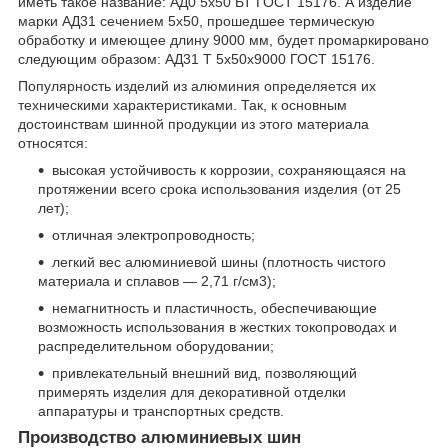
иметь такое название: АД0 5х50 БТ ГОСТ 15176. А изделие
марки АД31 сечением 5х50, прошедшее термическую
обработку и имеющее длину 9000 мм, будет промаркировано
следующим образом: АД31 Т 5х50х9000 ГОСТ 15176.
Популярность изделий из алюминия определяется их
техническими характеристиками. Так, к основным
достоинствам шинной продукции из этого материала
относятся:
высокая устойчивость к коррозии, сохраняющаяся на
протяжении всего срока использования изделия (от 25
лет);
отличная электропроводность;
легкий вес алюминиевой шины (плотность чистого
материала и сплавов — 2,71 г/см
3
);
немагнитность и пластичность, обеспечивающие
возможность использования в жестких токопроводах и
распределительном оборудовании;
привлекательный внешний вид, позволяющий
примерять изделия для декоративной отделки
аппаратуры и транспортных средств.
Производство алюминиевых шин