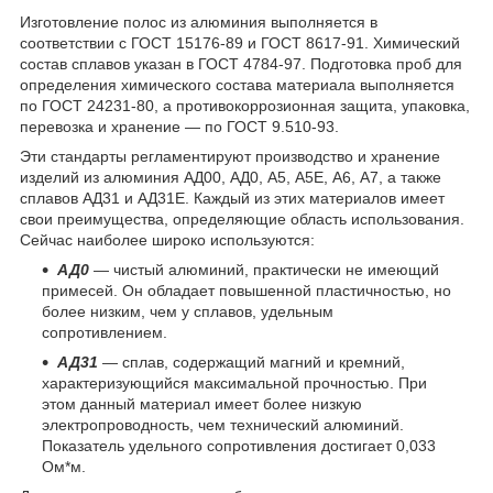
Изготовление полос из алюминия выполняется в
соответствии с ГОСТ 15176-89 и ГОСТ 8617-91. Химический
состав сплавов указан в ГОСТ 4784-97. Подготовка проб для
определения химического состава материала выполняется
по ГОСТ 24231-80, а противокоррозионная защита, упаковка,
перевозка и хранение — по ГОСТ 9.510-93.
Эти стандарты регламентируют производство и хранение
изделий из алюминия АД00, АД0, А5, А5Е, А6, А7, а также
сплавов АД31 и АД31Е. Каждый из этих материалов имеет
свои преимущества, определяющие область использования.
Сейчас наиболее широко используются:
АД0
— чистый алюминий, практически не имеющий
примесей. Он обладает повышенной пластичностью, но
более низким, чем у сплавов, удельным
сопротивлением.
АД31
— сплав, содержащий магний и кремний,
характеризующийся максимальной прочностью. При
этом данный материал имеет более низкую
электропроводность, чем технический алюминий.
Показатель удельного сопротивления достигает 0,033
Ом*м.