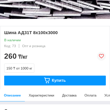
Шина АД31Т 8х100х3000
В наличии
Код: 73
Опт и розница
260
₸/кг
150 ₸
от 1000 кг
Купить
Описание
Характеристики
Доставка
Оплата
Усл