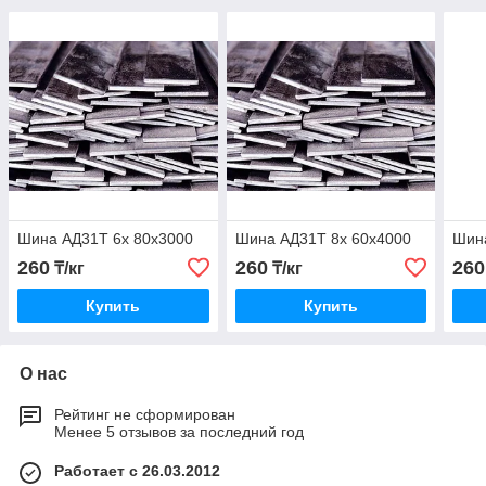
Шина АД31Т 6х 80х3000
Шина АД31Т 8х 60х4000
Шин
260
260
260
₸/кг
₸/кг
Купить
Купить
О нас
Рейтинг не сформирован
Менее 5 отзывов за последний год
Работает с 26.03.2012