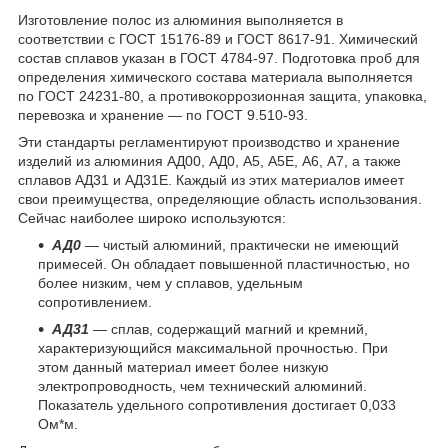
Изготовление полос из алюминия выполняется в
соответствии с ГОСТ 15176-89 и ГОСТ 8617-91. Химический
состав сплавов указан в ГОСТ 4784-97. Подготовка проб для
определения химического состава материала выполняется
по ГОСТ 24231-80, а противокоррозионная защита, упаковка,
перевозка и хранение — по ГОСТ 9.510-93.
Эти стандарты регламентируют производство и хранение
изделий из алюминия АД00, АД0, А5, А5Е, А6, А7, а также
сплавов АД31 и АД31Е. Каждый из этих материалов имеет
свои преимущества, определяющие область использования.
Сейчас наиболее широко используются:
АД0
— чистый алюминий, практически не имеющий
примесей. Он обладает повышенной пластичностью, но
более низким, чем у сплавов, удельным
сопротивлением.
АД31
— сплав, содержащий магний и кремний,
характеризующийся максимальной прочностью. При
этом данный материал имеет более низкую
электропроводность, чем технический алюминий.
Показатель удельного сопротивления достигает 0,033
Ом*м.