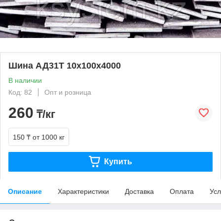
Шина АД31Т 10х100х4000
В наличии
Код: 82
Опт и розница
260
₸/кг
150 ₸
от 1000 кг
Купить
Описание
Характеристики
Доставка
Оплата
Усл