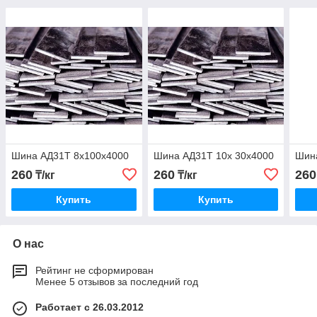
Шина АД31Т 8х100х4000
Шина АД31Т 10х 30х4000
Шин
260
260
260
₸/кг
₸/кг
Купить
Купить
О нас
Рейтинг не сформирован
Менее 5 отзывов за последний год
Работает с 26.03.2012