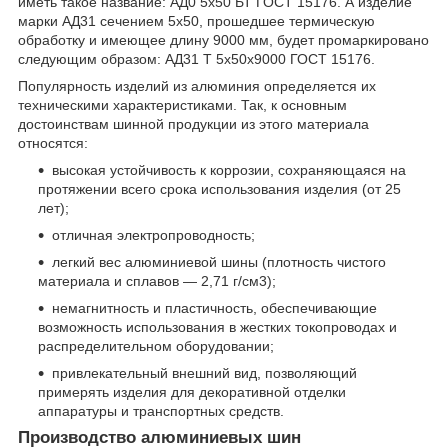
иметь такое название: АД0 5х50 БТ ГОСТ 15176. А изделие
марки АД31 сечением 5х50, прошедшее термическую
обработку и имеющее длину 9000 мм, будет промаркировано
следующим образом: АД31 Т 5х50х9000 ГОСТ 15176.
Популярность изделий из алюминия определяется их
техническими характеристиками. Так, к основным
достоинствам шинной продукции из этого материала
относятся:
высокая устойчивость к коррозии, сохраняющаяся на
протяжении всего срока использования изделия (от 25
лет);
отличная электропроводность;
легкий вес алюминиевой шины (плотность чистого
материала и сплавов — 2,71 г/см
3
);
немагнитность и пластичность, обеспечивающие
возможность использования в жестких токопроводах и
распределительном оборудовании;
привлекательный внешний вид, позволяющий
примерять изделия для декоративной отделки
аппаратуры и транспортных средств.
Производство алюминиевых шин