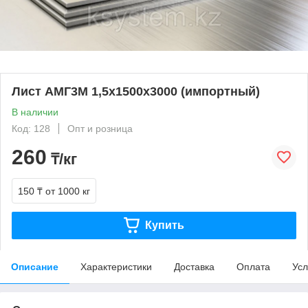
Лист АМГ3М 1,5х1500х3000 (импортный)
В наличии
Код: 128
Опт и розница
260
₸/кг
150 ₸
от 1000 кг
Купить
Описание
Характеристики
Доставка
Оплата
Усл