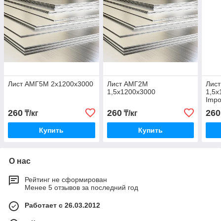
Лист АМГ5М 2х1200х3000
Лист АМГ2М
Лис
1,5х1200х3000
1,5х
Impo
260
260
260
₸/кг
₸/кг
Купить
Купить
О нас
Рейтинг не сформирован
Менее 5 отзывов за последний год
Работает с 26.03.2012