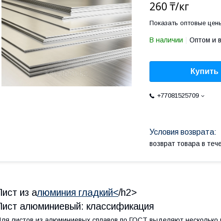
260 ₸/кг
Показать оптовые цен
В наличии
Оптом и 
Купить
+77081525709
возврат товара в те
Лист из а
люминия гладкий<
/h2>
Лист алюминиевый: классификация
ля листов из алюминиевых сплавов по ГОСТ выделяют несколько 