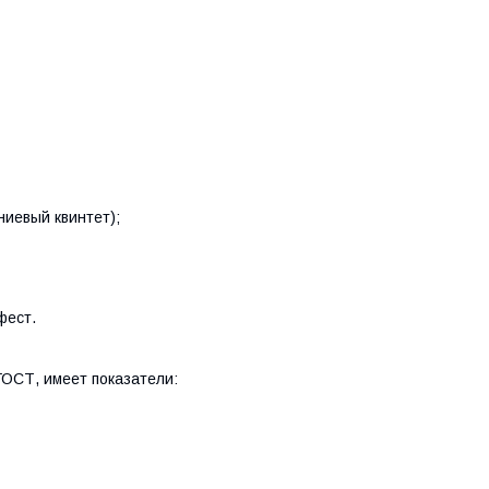
иевый квинтет);
фест.
ГОСТ, имеет показатели: