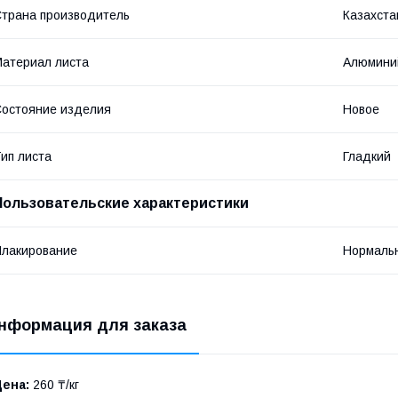
трана производитель
Казахста
атериал листа
Алюмини
остояние изделия
Новое
ип листа
Гладкий
Пользовательские характеристики
лакирование
Нормаль
нформация для заказа
Цена:
260 ₸/кг