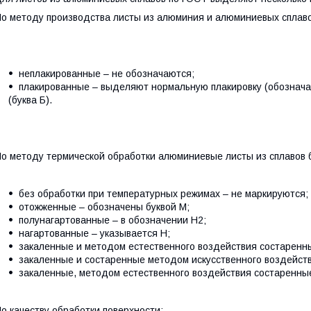
о методу производства листы из алюминия и алюминиевых сплав
неплакированные – не обозначаются;
плакированные – выделяют нормальную плакировку (обозначае
(буква Б).
о методу термической обработки алюминиевые листы из сплавов 
без обработки при температурных режимах – не маркируются;
отожженные – обозначены буквой М;
полунагартованные – в обозначении Н2;
нагартованные – указывается Н;
закаленные и методом естественного воздействия состаренны
закаленные и состаренные методом искусственного воздейств
закаленные, методом естественного воздействия состаренные
о качеству обработки поверхности: