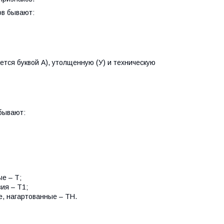
ов бывают:
тся буквой А), утолщенную (У) и техническую
бывают:
е – Т;
ия – Т1;
, нагартованные – ТН.