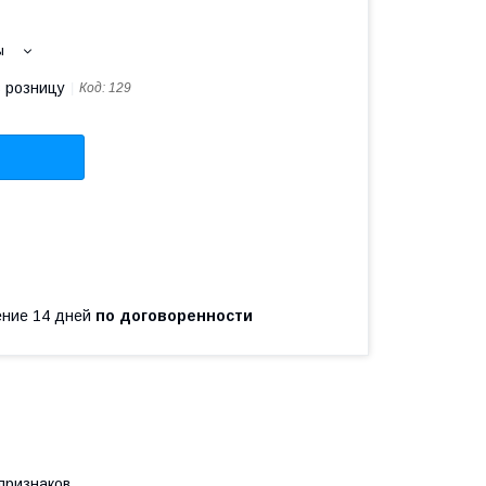
ы
в розницу
Код:
129
чение 14 дней
по договоренности
признаков.