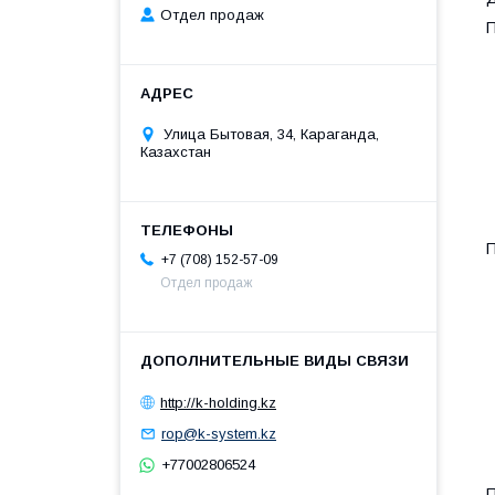
Отдел продаж
П
Улица Бытовая, 34, Караганда,
Казахстан
П
+7 (708) 152-57-09
Отдел продаж
http://k-holding.kz
rop@k-system.kz
+77002806524
П