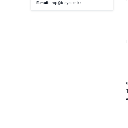
E-mail:
rop@k-system.kz
П
Л
А