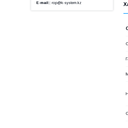
E-mail:
rop@k-system.kz
Х
С
Г
М
Н
С