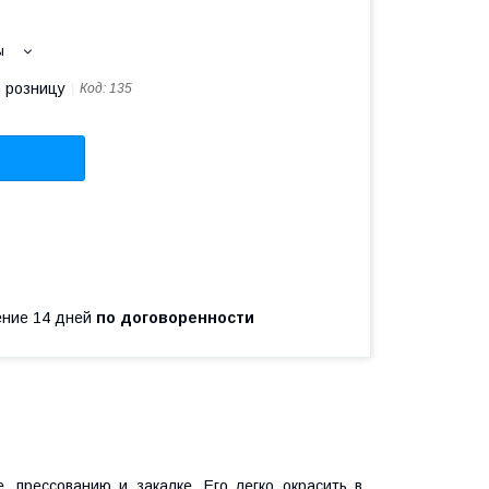
ы
в розницу
Код:
135
чение 14 дней
по договоренности
 прессованию и закалке. Его легко окрасить в