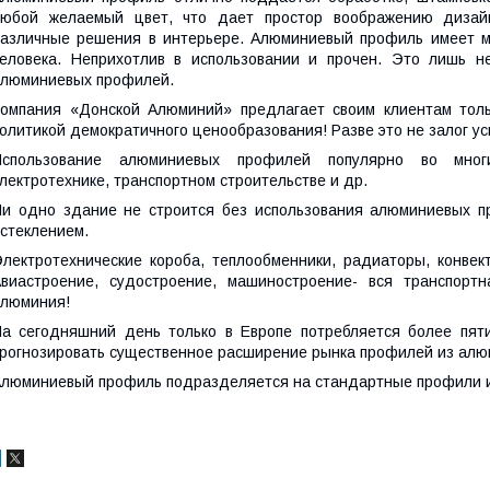
любой желаемый цвет, что дает простор воображению дизай
азличные решения в интерьере. Алюминиевый профиль имеет ма
еловека. Неприхотлив в использовании и прочен. Это лишь н
люминиевых профилей.
омпания «Донской Алюминий» предлагает своим клиентам тольк
олитикой демократичного ценообразования! Разве это не залог у
Использование алюминиевых профилей популярно во многи
лектротехнике, транспортном строительстве и др.
и одно здание не строится без использования алюминиевых пр
стеклением.
лектротехнические короба, теплообменники, радиаторы, конве
виастроение, судостроение, машиностроение- вся транспорт
люминия!
а сегодняшний день только в Европе потребляется более пяти
рогнозировать существенное расширение рынка профилей из алю
люминиевый профиль подразделяется на стандартные профили 