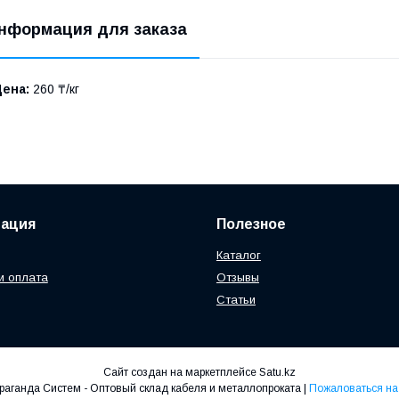
нформация для заказа
Цена:
260 ₸/кг
ация
Полезное
Каталог
и оплата
Отзывы
Статьи
Сайт создан на маркетплейсе
Satu.kz
ТОО Караганда Систем - Оптовый склад кабеля и металлопроката |
Пожаловаться на