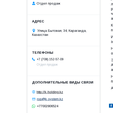
Отдел продаж
р
ч
а
К
п
Улица Бытовая, 34, Караганда,
Казахстан
э
Н
о
+7 (708) 152-57-09
Э
А
Отдел продаж
а
Н
п
А
http://k-holding.kz
rop@k-system.kz
+77002806524