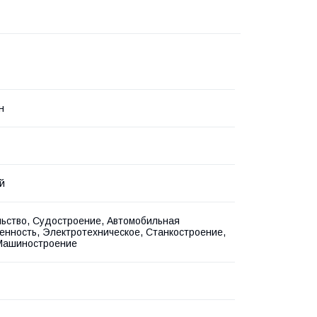
н
й
ьство, Судостроение, Автомобильная
нность, Электротехническое, Станкостроение,
Машиностроение