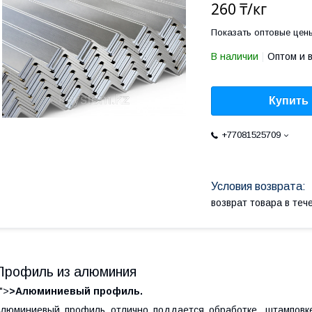
260 ₸/кг
Показать оптовые цен
В наличии
Оптом и 
Купить
+77081525709
возврат товара в те
Профиль из алюминия
">
>
Алюминиевый профиль.
люминиевый профиль отлично поддается обработке, штамповке,