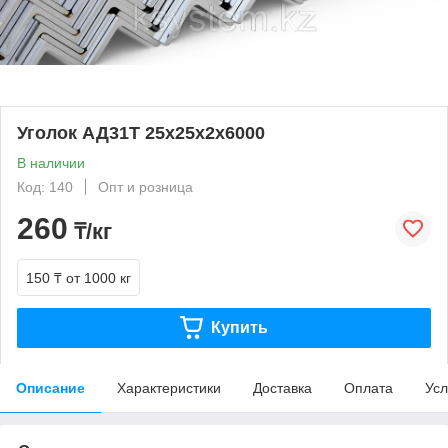
Уголок АД31Т 25х25x2х6000
В наличии
Код: 140
Опт и розница
260
₸/кг
150 ₸
от 1000 кг
Купить
Описание
Характеристики
Доставка
Оплата
Усл