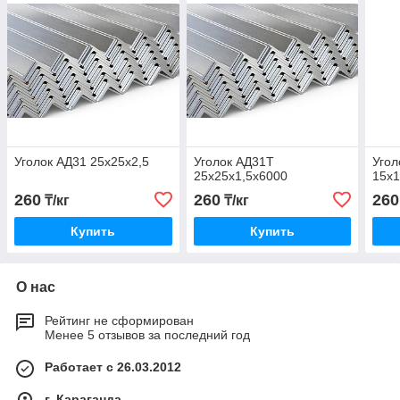
Уголок АД31 25х25x2,5
Уголок АД31Т
Угол
25х25x1,5х6000
15х1
260
260
260
₸/кг
₸/кг
Купить
Купить
О нас
Рейтинг не сформирован
Менее 5 отзывов за последний год
Работает с 26.03.2012
г. Караганда