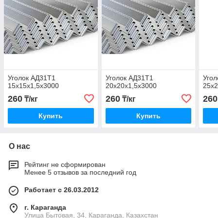
Уголок АД31Т1
Уголок АД31Т1
Угол
15х15x1,5х3000
20х20x1,5х3000
25х2
260
260
260
₸/кг
₸/кг
Купить
Купить
О нас
Рейтинг не сформирован
Менее 5 отзывов за последний год
Работает с 26.03.2012
г. Караганда
Улица Бытовая, 34, Караганда, Казахстан