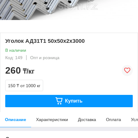
Уголок АД31Т1 50х50x2х3000
В наличии
Код: 149
Опт и розница
260
₸/кг
150 ₸
от 1000 кг
Купить
Описание
Характеристики
Доставка
Оплата
Усл