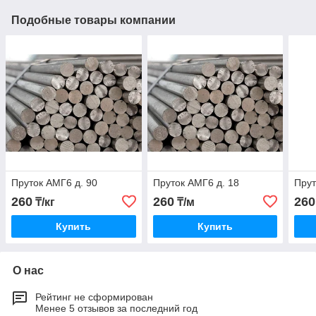
Подобные товары компании
Пруток АМГ6 д. 90
Пруток АМГ6 д. 18
Прут
260
260
260
₸/кг
₸/м
Купить
Купить
О нас
Рейтинг не сформирован
Менее 5 отзывов за последний год