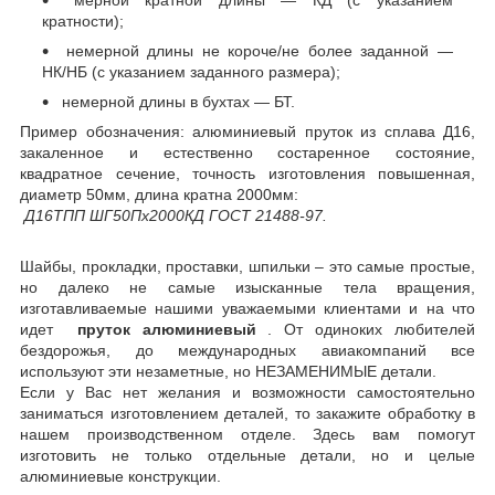
мерной кратной длины — КД (с указанием
кратности);
немерной длины не короче/не более заданной —
НК/НБ (с указанием заданного размера);
немерной длины в бухтах — БТ.
Пример обозначения:
алюминиевый пруток из сплава Д16,
закаленное и естественно состаренное состояние,
квадратное сечение, точность изготовления повышенная,
диаметр 50мм, длина кратна 2000мм:
Д16ТПП ШГ50Пх2000КД ГОСТ 21488-97.
Шайбы, прокладки, проставки, шпильки – это самые простые,
но далеко не самые изысканные тела вращения,
изготавливаемые нашими уважаемыми клиентами и на что
идет
пруток алюминиевый
. От одиноких любителей
бездорожья, до международных авиакомпаний все
используют эти незаметные, но НЕЗАМЕНИМЫЕ детали.
Если у Вас нет желания и возможности самостоятельно
заниматься изготовлением деталей, то закажите обработку в
нашем производственном отделе. Здесь вам помогут
изготовить не только отдельные детали, но и целые
алюминиевые конструкции.