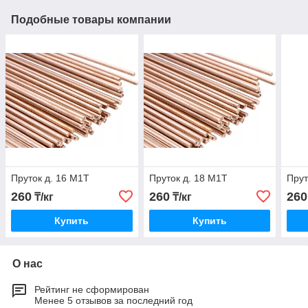
Подобные товары компании
Пруток д. 16 М1Т
Пруток д. 18 М1Т
Прут
260
260
260
₸/кг
₸/кг
Купить
Купить
О нас
Рейтинг не сформирован
Менее 5 отзывов за последний год