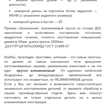
мерной кратной длины — КД (с указанием
кратности);
немерной длины не короче/не более заданной —
НК/НБ (с указанием заданного размера);
немерной длины в бухтах — БТ.
Пример обозначения:
алюминиевый пруток из сплава Д16,
закаленное и естественно состаренное состояние,
квадратное сечение, точность изготовления повышенная,
диаметр 50мм, длина кратна 2000мм:
Д16ТПП ШГ50Пх2000КД ГОСТ 21488-97.
Шайбы, прокладки, проставки, шпильки – это самые простые,
но далеко не самые изысканные тела вращения,
изготавливаемые нашими уважаемыми клиентами и на что
идет
пруток алюминиевый
. От одиноких любителей
бездорожья, до международных авиакомпаний все
используют эти незаметные, но НЕЗАМЕНИМЫЕ детали.
Если у Вас нет желания и возможности самостоятельно
заниматься изготовлением деталей, то закажите обработку в
нашем производственном отделе. Здесь вам помогут
изготовить не только отдельные детали, но и целые
алюминиевые конструкции.