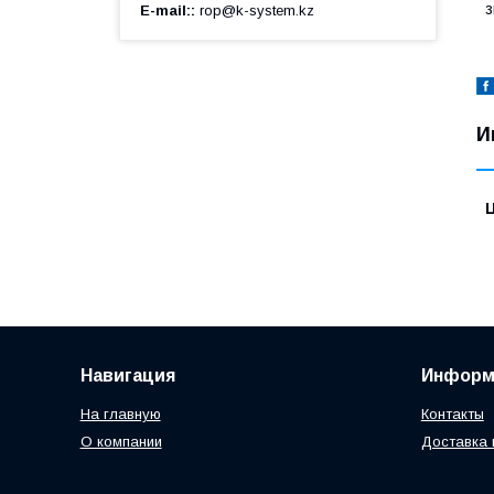
з
E-mail:
rop@k-system.kz
И
Навигация
Информ
На главную
Контакты
О компании
Доставка 