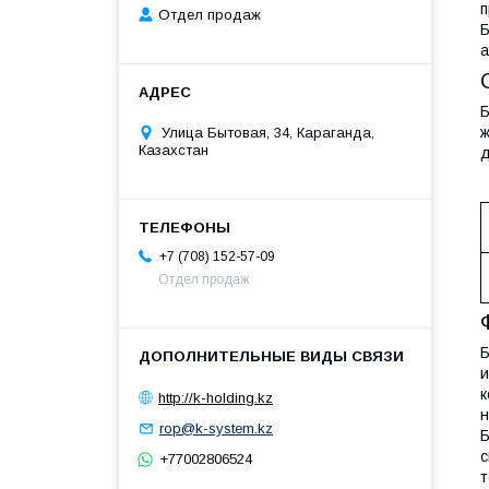
п
Отдел продаж
Б
а
Б
ж
Улица Бытовая, 34, Караганда,
Казахстан
д
+7 (708) 152-57-09
Отдел продаж
Б
и
к
http://k-holding.kz
н
rop@k-system.kz
Б
с
+77002806524
т