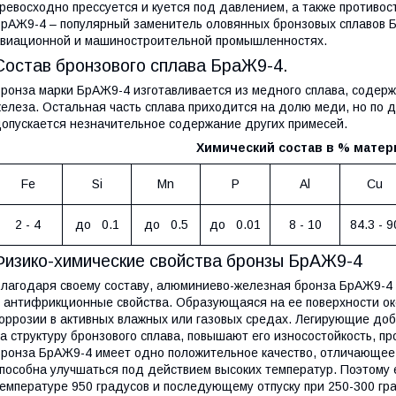
ревосходно прессуется и куется под давлением, а также противост
рАЖ9-4 – популярный заменитель оловянных бронзовых сплавов 
виационной и машиностроительной промышленностях.
Состав бронзового сплава БраЖ9-4.
ронза марки БрАЖ9-4 изготавливается из медного сплава, содер
елеза. Остальная часть сплава приходится на долю меди, но по
опускается незначительное содержание других примесей.
Химический состав в % матер
Fe
Si
Mn
P
Al
Cu
2 - 4
до 0.1
до 0.5
до 0.01
8 - 10
84.3 - 9
Физико-химические свойства бронзы БрАЖ9-4
лагодаря своему составу, алюминиево-железная бронза БрАЖ9-4
 антифрикционные свойства. Образующаяся на ее поверхности ок
оррозии в активных влажных или газовых средах. Легирующие до
а структуру бронзового сплава, повышают его износостойкость, пр
ронза БрАЖ9-4 имеет одно положительное качество, отличающее 
пособна улучшаться под действием высоких температур. Поэтому 
емпературе 950 градусов и последующему отпуску при 250-300 град