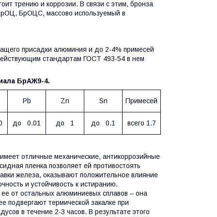
оит трению и коррозии. В связи с этим, бронза
БрОЦ, БрОЦС, массово используемый в
жащего присадки алюминия и до 2-4% примесей
 действующим стандартам ГОСТ 493-54 в нем
иала БрАЖ9-4.
Pb
Zn
Sn
Примесей
0
до 0.01
до 1
до 0.1
всего 1.7
 имеет отличные механические, антикоррозийные
сидная пленка позволяет ей противостоять
бавки железа, оказывают положительное влияние
очность и устойчивость к истиранию.
ее от остальных алюминиевых сплавов – она
ее подвергают термической закалке при
усов в течение 2-3 часов. В результате этого