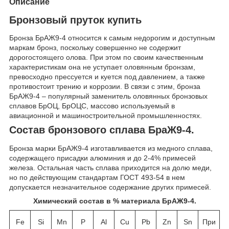
Описание
Бронзовый пруток купить
Бронза БрАЖ9-4 относится к самым недорогим и доступным
маркам бронз, поскольку совершенно не содержит
дорогостоящего олова. При этом по своим качественным
характеристикам она не уступает оловянным бронзам,
превосходно прессуется и куется под давлением, а также
противостоит трению и коррозии. В связи с этим, бронза
БрАЖ9-4 – популярный заменитель оловянных бронзовых
сплавов БрОЦ, БрОЦС, массово используемый в
авиационной и машиностроительной промышленностях.
Состав бронзового сплава БраЖ9-4.
Бронза марки БрАЖ9-4 изготавливается из медного сплава,
содержащего присадки алюминия и до 2-4% примесей
железа. Остальная часть сплава приходится на долю меди,
но по действующим стандартам ГОСТ 493-54 в нем
допускается незначительное содержание других примесей.
Химический состав в % материала БрАЖ9-4.
Fe
Si
Mn
P
Al
Cu
Pb
Zn
Sn
При