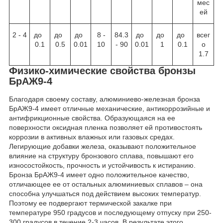
мес
ей
2 - 4
до
до
до
8 -
84.3
до
до
до
всег
0.1
0.5
0.01
10
- 90
0.01
1
0.1
о
1.7
Физико-химические свойства бронзы
БрАЖ9-4
Благодаря своему составу, алюминиево-железная бронза
БрАЖ9-4 имеет отличные механические, антикоррозийные и
антифрикционные свойства. Образующаяся на ее
поверхности оксидная пленка позволяет ей противостоять
коррозии в активных влажных или газовых средах.
Легирующие добавки железа, оказывают положительное
влияние на структуру бронзового сплава, повышают его
износостойкость, прочность и устойчивость к истиранию.
Бронза БрАЖ9-4 имеет одно положительное качество,
отличающее ее от остальных алюминиевых сплавов – она
способна улучшаться под действием высоких температур.
Поэтому ее подвергают термической закалке при
температуре 950 градусов и последующему отпуску при 250-
300 градусов в течение 2-3 часов. В результате этого