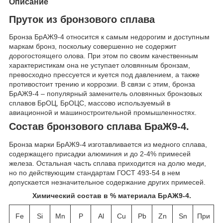
Описание
Пруток из бронзового сплава
Бронза БрАЖ9-4 относится к самым недорогим и доступным
маркам бронз, поскольку совершенно не содержит
дорогостоящего олова. При этом по своим качественным
характеристикам она не уступает оловянным бронзам,
превосходно прессуется и куется под давлением, а также
противостоит трению и коррозии. В связи с этим, бронза
БрАЖ9-4 – популярный заменитель оловянных бронзовых
сплавов БрОЦ, БрОЦС, массово используемый в
авиационной и машиностроительной промышленностях.
Состав бронзового сплава БраЖ9-4.
Бронза марки БрАЖ9-4 изготавливается из медного сплава,
содержащего присадки алюминия и до 2-4% примесей
железа. Остальная часть сплава приходится на долю меди,
но по действующим стандартам ГОСТ 493-54 в нем
допускается незначительное содержание других примесей.
Химический состав в % материала БрАЖ9-4.
Fe
Si
Mn
P
Al
Cu
Pb
Zn
Sn
При