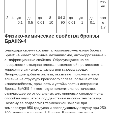
мес
ей
2 - 4
до
до
до
8 -
84.3
до
до
до
всег
0.1
0.5
0.01
10
- 90
0.01
1
0.1
о
1.7
Физико-химические свойства бронзы
БрАЖ9-4
Благодаря своему составу, алюминиево-железная бронза
БрАЖ9-4 имеет отличные механические, антикоррозийные и
антифрикционные свойства. Образующаяся на ее
поверхности оксидная пленка позволяет ей противостоять
коррозии в активных влажных или газовых средах.
Легирующие добавки железа, оказывают положительное
влияние на структуру бронзового сплава, повышают его
износостойкость, прочность и устойчивость к истиранию.
Бронза БрАЖ9-4 имеет одно положительное качество,
отличающее ее от остальных алюминиевых сплавов – она
способна улучшаться под действием высоких температур.
Поэтому ее подвергают термической закалке при
температуре 950 градусов и последующему отпуску при 250-
300 градусов в течение 2-3 часов. В результате этого