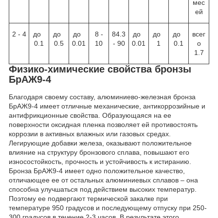
мес
ей
2 - 4
до
до
до
8 -
84.3
до
до
до
всег
0.1
0.5
0.01
10
- 90
0.01
1
0.1
о
1.7
Физико-химические свойства бронзы
БрАЖ9-4
Благодаря своему составу, алюминиево-железная бронза
БрАЖ9-4 имеет отличные механические, антикоррозийные и
антифрикционные свойства. Образующаяся на ее
поверхности оксидная пленка позволяет ей противостоять
коррозии в активных влажных или газовых средах.
Легирующие добавки железа, оказывают положительное
влияние на структуру бронзового сплава, повышают его
износостойкость, прочность и устойчивость к истиранию.
Бронза БрАЖ9-4 имеет одно положительное качество,
отличающее ее от остальных алюминиевых сплавов – она
способна улучшаться под действием высоких температур.
Поэтому ее подвергают термической закалке при
температуре 950 градусов и последующему отпуску при 250-
300 градусов в течение 2-3 часов. В результате этого