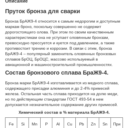
Описание
Пруток бронза для сварки
Бронза БрАЖ9-4 относится к самым недорогим и доступным
маркам бронз, поскольку совершенно не содержит
дорогостоящего олова. При этом по своим качественным
характеристикам она не уступает оловянным бронзам,
превосходно прессуется и куется под давлением, а также
противостоит трению и коррозии. В связи с этим, бронза
БрАЖ9-4 – популярный заменитель оловянных бронзовых
сплавов БрОЦ, БрОЦС, массово используемый в
авиационной и машиностроительной промышленностях.
Состав бронзового сплава БраЖ9-4.
Бронза марки БрАЖ9-4 изготавливается из медного сплава,
содержащего присадки алюминия и до 2-4% примесей
железа. Остальная часть сплава приходится на долю меди,
но по действующим стандартам ГОСТ 493-54 в нем
допускается незначительное содержание других примесей.
Химический состав в % материала БрАЖ9-4.
Fe
Si
Mn
P
Al
Cu
Pb
Zn
Sn
При