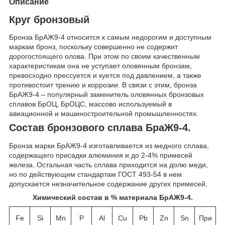
Описание
Круг бронзовый
Бронза БрАЖ9-4 относится к самым недорогим и доступным
маркам бронз, поскольку совершенно не содержит
дорогостоящего олова. При этом по своим качественным
характеристикам она не уступает оловянным бронзам,
превосходно прессуется и куется под давлением, а также
противостоит трению и коррозии. В связи с этим, бронза
БрАЖ9-4 – популярный заменитель оловянных бронзовых
сплавов БрОЦ, БрОЦС, массово используемый в
авиационной и машиностроительной промышленностях.
Состав бронзового сплава БраЖ9-4.
Бронза марки БрАЖ9-4 изготавливается из медного сплава,
содержащего присадки алюминия и до 2-4% примесей
железа. Остальная часть сплава приходится на долю меди,
но по действующим стандартам ГОСТ 493-54 в нем
допускается незначительное содержание других примесей.
Химический состав в % материала БрАЖ9-4.
Fe
Si
Mn
P
Al
Cu
Pb
Zn
Sn
При