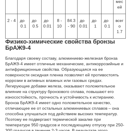
мес
ей
2 - 4
до
до
до
8 -
84.3
до
до
до
всег
0.1
0.5
0.01
10
- 90
0.01
1
0.1
о
1.7
Физико-химические свойства бронзы
БрАЖ9-4
Благодаря своему составу, алюминиево-железная бронза
БрАЖ9-4 имеет отличные механические, антикоррозийные и
антифрикционные свойства. Образующаяся на ее
поверхности оксидная пленка позволяет ей противостоять
коррозии в активных влажных или газовых средах.
Легирующие добавки железа, оказывают положительное
влияние на структуру бронзового сплава, повышают его
износостойкость, прочность и устойчивость к истиранию.
Бронза БрАЖ9-4 имеет одно положительное качество,
отличающее ее от остальных алюминиевых сплавов – она
способна улучшаться под действием высоких температур.
Поэтому ее подвергают термической закалке при
температуре 950 градусов и последующему отпуску при 250-
300 градусов в течение 2-3 часов. В результате этого