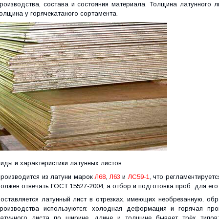
роизводства, состава и состояния материала. Толщина латунного л
олщина у горячекатаного сортамента.
иды и характеристики латунных листов
роизводится из латуни марок
Л68
,
Л63
и
ЛС59-1
, что регламентирует
олжен отвечать ГОСТ 15527-2004, а отбор и подготовка проб для его
оставляется латунный лист в отрезках, имеющих необрезанную, обр
роизводства используются: холодная деформация и горячая прок
атунного листа по ширине, длине и толщине бывает трёх типов