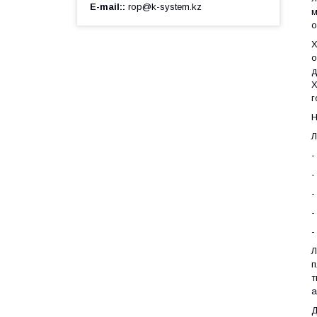
E-mail:
rop@k-system.kz
м
о
Х
о
д
Х
г
Н
Л
-
-
-
-
-
Л
п
т
а
Д