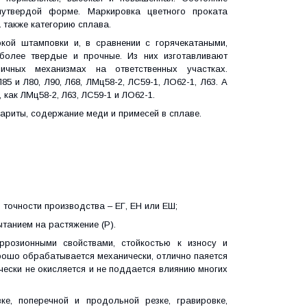
лутвердой форме. Маркировка цветного проката
 также категорию сплава.
кой штамповки и, в сравнении с горячекатаными,
 более твердые и прочные. Из них изготавливают
ичных механизмах на ответственных участках.
 и Л80, Л90, Л68, ЛМц58-2, ЛС59-1, ЛО62-1, Л63. А
как ЛМц58-2, Л63, ЛС59-1 и ЛО62-1.
бариты, содержание меди и примесей в сплаве.
точности производства – ЕГ, ЕН или ЕШ;
танием на растяжение (Р).
ррозионными свойствами, стойкостью к износу и
рошо обрабатывается механически, отлично паяется
чески не окисляется и не поддается влиянию многих
ке, поперечной и продольной резке, гравировке,