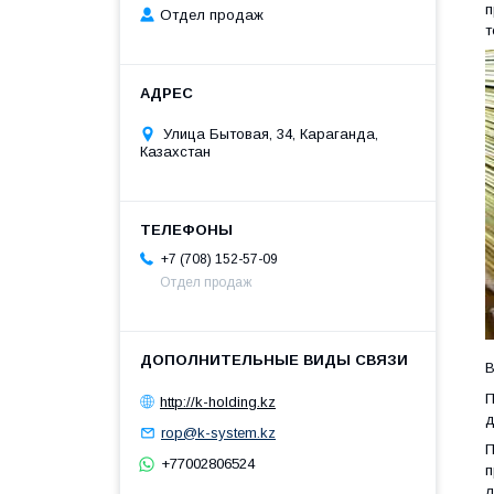
п
Отдел продаж
т
Улица Бытовая, 34, Караганда,
Казахстан
+7 (708) 152-57-09
Отдел продаж
В
П
http://k-holding.kz
д
rop@k-system.kz
П
+77002806524
п
л