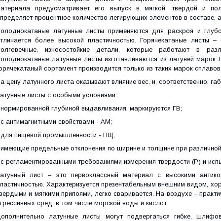
атериала предусматривает его выпуск в мягкой, твердой и по
пределяет процентное количество легирующих элементов в составе, а
олоднокатаные латунные листы применяются для раскроя и глубо
тличается более высокой пластичностью. Горячекатаные листы –
олговечные, износостойкие детали, которые работают в разл
олоднокатаные латунные листы изготавливаются из латуней марок Л85
орячекатаный сортамент производится только из таких марок сплавов, 
а цену латунного листа оказывают влияние вес, и, соответственно, га
атунные листы с особыми условиями:
 нормированной глубиной выдавливания, маркируются ГВ;
 с антимагнитными свойствами - АМ;
 для пищевой промышленности - ПЩ;
 имеющие предельные отклонения по ширине и толщине при различной 
 с регламентированными требованиями измерения твердости (Р) и испы
атунный лист – это первоклассный материал с высокими антико
ластичностью. Характеризуется презентабельным внешним видом, хо
вердыми и мягкими припоями, легко сваривается. На воздухе – практи
грессивных сред, в том числе морской воды и кислот.
ополнительно латунные листы могут подвергаться гибке, шлифов