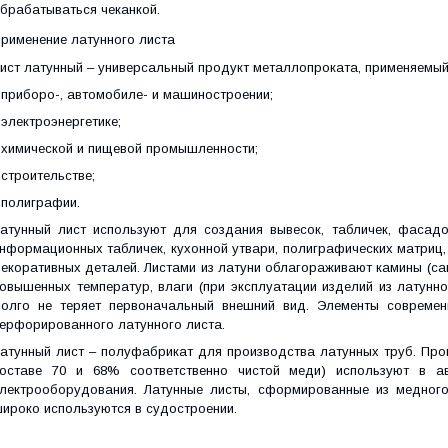
брабатываться чеканкой.
рименение латунного листа
ист латунный – универсальный продукт металлопроката, применяемый
 приборо-, автомобиле- и машиностроении;
 электроэнергетике;
 химической и пищевой промышленности;
 строительстве;
 полиграфии.
атунный лист используют для создания вывесок, табличек, фасадо
нформационных табличек, кухонной утвари, полиграфических матриц,
екоративных деталей. Листами из латуни облагораживают камины (са
овышенных температур, влаги (при эксплуатации изделий из латунно
олго не теряет первоначальный внешний вид. Элементы современ
ерфорированного латунного листа.
атунный лист – полуфабрикат для производства латунных труб. Прок
оставе 70 и 68% соответственно чистой меди) используют в а
лектрооборудования. Латунные листы, сформированные из медног
ироко используются в судостроении.