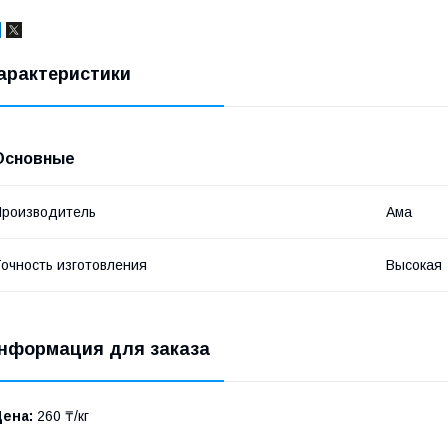
арактеристики
Основные
роизводитель
Ама
очность изготовления
Высокая
нформация для заказа
Цена:
260 ₸/кг