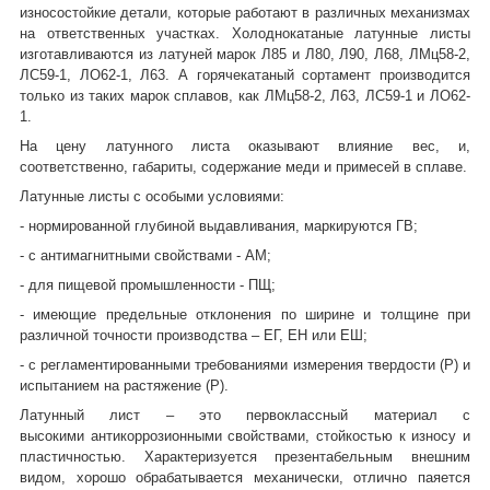
износостойкие детали, которые работают в различных механизмах
на ответственных участках. Холоднокатаные латунные листы
изготавливаются из латуней марок Л85 и Л80, Л90, Л68, ЛМц58-2,
ЛС59-1, ЛО62-1, Л63. А горячекатаный сортамент производится
только из таких марок сплавов, как ЛМц58-2, Л63, ЛС59-1 и ЛО62-
1.
На цену латунного листа оказывают влияние вес, и,
соответственно, габариты, содержание меди и примесей в сплаве.
Латунные листы с особыми условиями:
- нормированной глубиной выдавливания, маркируются ГВ;
- с антимагнитными свойствами - АМ;
- для пищевой промышленности - ПЩ;
- имеющие предельные отклонения по ширине и толщине при
различной точности производства – ЕГ, ЕН или ЕШ;
- с регламентированными требованиями измерения твердости (Р) и
испытанием на растяжение (Р).
Латунный лист – это первоклассный материал с
высокими антикоррозионными свойствами, стойкостью к износу и
пластичностью. Характеризуется презентабельным внешним
видом, хорошо обрабатывается механически, отлично паяется