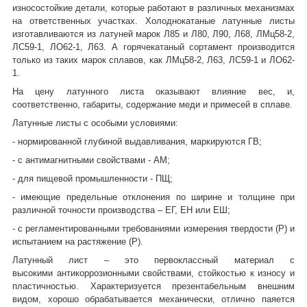
износостойкие детали, которые работают в различных механизмах
на ответственных участках. Холоднокатаные латунные листы
изготавливаются из латуней марок Л85 и Л80, Л90, Л68, ЛМц58-2,
ЛС59-1, ЛО62-1, Л63. А горячекатаный сортамент производится
только из таких марок сплавов, как ЛМц58-2, Л63, ЛС59-1 и ЛО62-
1.
На цену латунного листа оказывают влияние вес, и,
соответственно, габариты, содержание меди и примесей в сплаве.
Латунные листы с особыми условиями:
- нормированной глубиной выдавливания, маркируются ГВ;
- с антимагнитными свойствами - АМ;
- для пищевой промышленности - ПЩ;
- имеющие предельные отклонения по ширине и толщине при
различной точности производства – ЕГ, ЕН или ЕШ;
- с регламентированными требованиями измерения твердости (Р) и
испытанием на растяжение (Р).
Латунный лист – это первоклассный материал с
высокими антикоррозионными свойствами, стойкостью к износу и
пластичностью. Характеризуется презентабельным внешним
видом, хорошо обрабатывается механически, отлично паяется