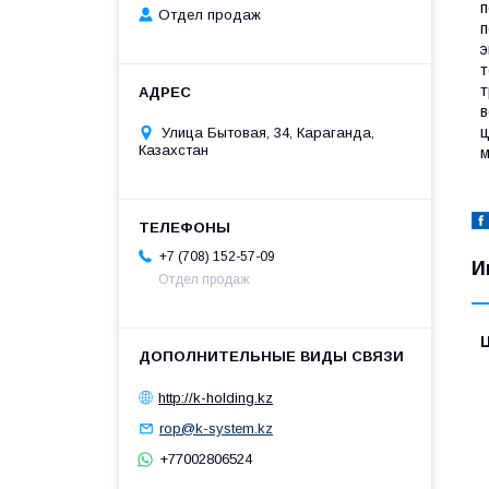
п
Отдел продаж
п
э
т
т
в
ц
Улица Бытовая, 34, Караганда,
Казахстан
м
+7 (708) 152-57-09
И
Отдел продаж
http://k-holding.kz
rop@k-system.kz
+77002806524