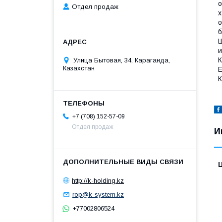
о
Отдел продаж
х
о
б
Ш
и
К
Улица Бытовая, 34, Караганда,
Казахстан
Е
К
+7 (708) 152-57-09
Отдел продаж
И
http://k-holding.kz
rop@k-system.kz
+77002806524