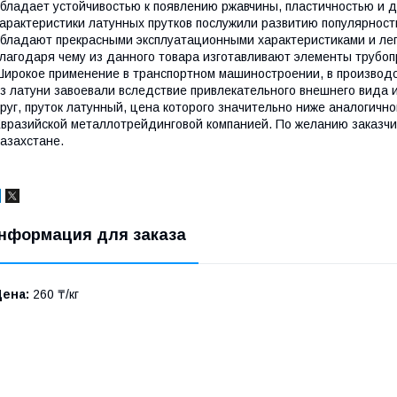
бладает устойчивостью к появлению ржавчины, пластичностью и 
арактеристики латунных прутков послужили развитию популярност
бладают прекрасными эксплуатационными характеристиками и ле
лагодаря чему из данного товара изготавливают элементы трубоп
ирокое применение в транспортном машиностроении, в производст
з латуни завоевали вследствие привлекательного внешнего вида 
руг, пруток латунный, цена которого значительно ниже аналогично
вразийской металлотрейдинговой компанией. По желанию заказчи
азахстане.
нформация для заказа
Цена:
260 ₸/кг