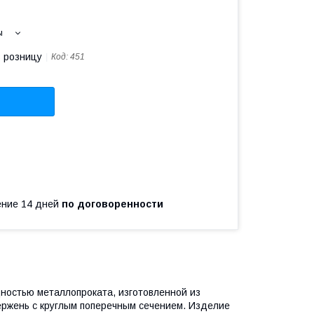
ы
в розницу
Код:
451
чение 14 дней
по договоренности
идностью металлопроката, изготовленной из
ержень с круглым поперечным сечением. Изделие