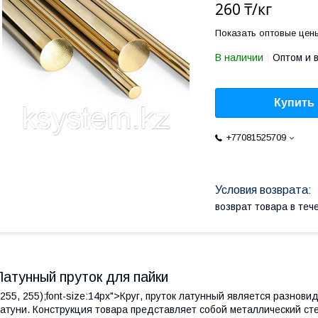
260 ₸/кг
Показать оптовые цен
В наличии
Оптом и 
Купить
+77081525709
возврат товара в те
Латунный пруток для пайки
 255, 255);font-size:14px">Круг, пруток латунный является разнов
атуни. Конструкция товара представляет собой металлический ст