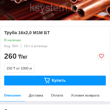
Труба 16х2,0 М1М БТ
В наличии
Код: 564
Опт и розница
260
₸/кг
150 ₸
от 1000 кг
Купить
Описание
Доставка
Оплата
Условия возврата