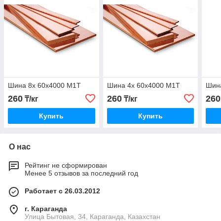
Шина 8х 60х4000 М1Т
Шина 4х 60х4000 М1Т
Шин
260
260
260
₸/кг
₸/кг
Купить
Купить
О нас
Рейтинг не сформирован
Менее 5 отзывов за последний год
Работает с 26.03.2012
г. Караганда
Улица Бытовая, 34, Караганда, Казахстан