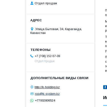
Отдел продаж
П
п
М
и
Улица Бытовая, 34, Караганда,
р
Казахстан
Т
к
п
у
+7 (708) 152-57-09
П
Отдел продаж
э
и
http://k-holding.kz
rop@k-system.kz
И
+77002806524