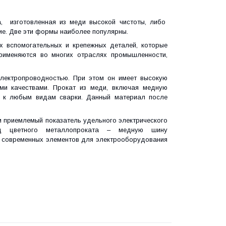
а, изготовленная из меди высокой чистоты, либо
ие. Две эти формы наиболее популярны.
х вспомогательных и крепежных деталей, которые
применяются во многих отраслях промышленности,
электропроводностью. При этом он имеет высокую
ими качествами. Прокат из меди, включая медную
ив к любым видам сварки. Данный материал после
и приемлемый показатель удельного электрического
ид цветного металлопроката – медную шину
ии современных элементов для электрооборудования