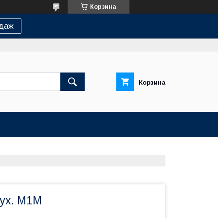
Корзина
одаж
Корзина
бух. М1М