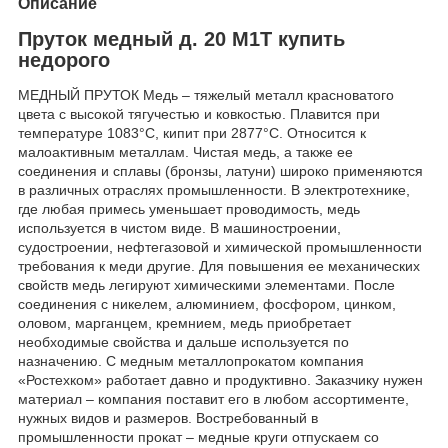
Описание
Пруток медный д. 20 М1Т купить
недорого
МЕДНЫЙ ПРУТОК Медь – тяжелый металл красноватого
цвета с высокой тягучестью и ковкостью. Плавится при
температуре 1083°C, кипит при 2877°C. Относится к
малоактивным металлам. Чистая медь, а также ее
соединения и сплавы (бронзы, латуни) широко применяются
в различных отраслях промышленности. В электротехнике,
где любая примесь уменьшает проводимость, медь
используется в чистом виде. В машиностроении,
судостроении, нефтегазовой и химической промышленности
требования к меди другие. Для повышения ее механических
свойств медь легируют химическими элементами. После
соединения с никелем, алюминием, фосфором, цинком,
оловом, марганцем, кремнием, медь приобретает
необходимые свойства и дальше используется по
назначению. С медным металлопрокатом компания
«Ростехком» работает давно и продуктивно. Заказчику нужен
материал – компания поставит его в любом ассортименте,
нужных видов и размеров. Востребованный в
промышленности прокат – медные круги отпускаем со