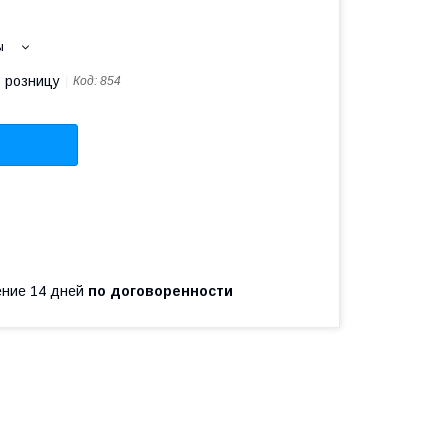
ы
в розницу
Код:
854
чение 14 дней
по договоренности