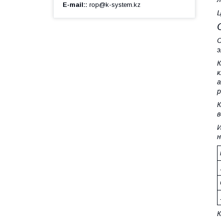
E-mail:
rop@k-system.kz
Ц
С
э
К
к
а
р
К
в
И
н
К