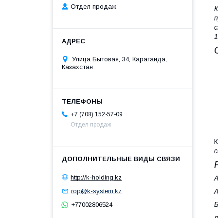
Отдел продаж
К
п
с
1
Улица Бытовая, 34, Караганда,
Казахстан
+7 (708) 152-57-09
Отдел продаж
К
с
http://k-holding.kz
А
rop@k-system.kz
Б
+77002806524
л