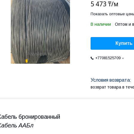
5 473 ₸/м
Показать оптовые цен
В наличии
Оптом и 
Купить
+77081525709
возврат товара в те
Кабель бронированный
Кабель ААБл