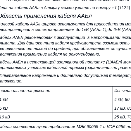
ена на кабель ААБл в Атырау можно узнать по номеру
+7 (7122
Область применения кабеля ААБл
иловой кабель ААБл широко используется для присоединения мех
лектроэнергии в сетях напряжением до 1кВ (ААБл 1),до 6кВ (ААБл
абель ААБЛ рекомендован к эксплуатации в макроклиматически
лимата. Для данного типа кабеля предусмотрена возможность 
ктивностью от низкой до средней, при обязательном отсутств
астяжения применение кабеля не рекомендовано.
абель ААБл в нестекающей изоляционной пропитке (ЦААБл) мож
ертикальных участках кабельной трассы (ограничения по разн
спытательное напряжение и длительно допустимая температур
апряжение:
номинальное напряжение
Испытат
1 кВ
4 кВ, 80
6 кВ
17 кВ, 8
10 кВ
25 кВ, 7
абели соответствуют требованиям МЭК 60055-1 и VDE 0255 по