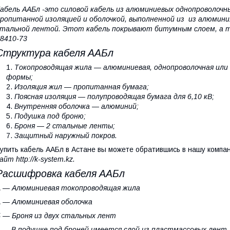
абель ААБл -это силовой кабель из алюминиевых однопроволочн
ропитанной изоляцией и оболочкой, выполненной из из алюмин
тальной лентой. Этот кабель покрывают битумным слоем, а т
8410-73
Структура кабеля ААБл
Токопроводящая жила — алюминиевая, однопроволочная или 
формы;
Изоляция жил — пропитанная бумага;
Поясная изоляция — полупроводящая бумага для 6,10 кВ;
Внутренняя оболочка — алюминий;
Подушка под броню;
Броня — 2 стальные ленты;
Защитный наружный покров.
упить кабель ААБл в Астане вы можете обратившись в нашу компа
айт http://k-system.kz.
Расшифровка кабеля ААБл
А — Алюминиевая токопроводящая жила
 — Алюминиевая оболочка
 — Броня из двух стальных лент
 — В подушке под броней имеется слой из пластмассовых лент