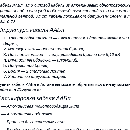
абель ААБл -это силовой кабель из алюминиевых однопроволочн
ропитанной изоляцией и оболочкой, выполненной из из алюмин
тальной лентой. Этот кабель покрывают битумным слоем, а т
8410-73
Структура кабеля ААБл
Токопроводящая жила — алюминиевая, однопроволочная или 
формы;
Изоляция жил — пропитанная бумага;
Поясная изоляция — полупроводящая бумага для 6,10 кВ;
Внутренняя оболочка — алюминий;
Подушка под броню;
Броня — 2 стальные ленты;
Защитный наружный покров.
упить кабель ААБл в Астане вы можете обратившись в нашу компа
айт http://k-system.kz.
Расшифровка кабеля ААБл
А — Алюминиевая токопроводящая жила
 — Алюминиевая оболочка
 — Броня из двух стальных лент
 — В подушке под броней имеется слой из пластмассовых лент