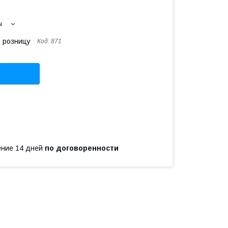
ы
в розницу
Код:
871
чение 14 дней
по договоренности