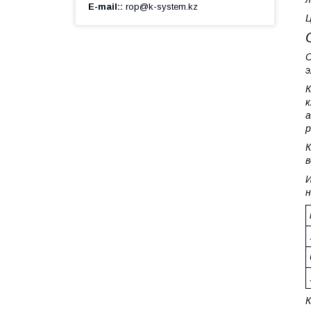
E-mail:
rop@k-system.kz
Ц
С
э
К
к
а
р
К
в
И
н
К