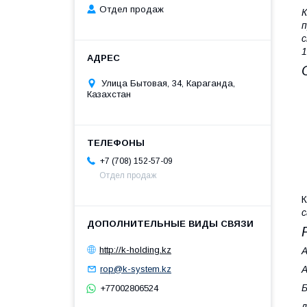
Отдел продаж
К
п
с
1
Улица Бытовая, 34, Караганда,
Казахстан
+7 (708) 152-57-09
Отдел продаж
К
с
http://k-holding.kz
А
rop@k-system.kz
Б
+77002806524
л