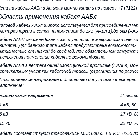
ена на кабель ААБл в Атырау можно узнать по номеру
+7 (7122
Область применения кабеля ААБл
иловой кабель ААБл широко используется для присоединения мех
лектроэнергии в сетях напряжением до 1кВ (ААБл 1),до 6кВ (ААБл
абель ААБЛ рекомендован к эксплуатации в макроклиматически
лимата. Для данного типа кабеля предусмотрена возможность 
ктивностью от низкой до средней, при обязательном отсутств
астяжения применение кабеля не рекомендовано.
абель ААБл в нестекающей изоляционной пропитке (ЦААБл) мож
ертикальных участках кабельной трассы (ограничения по разн
спытательное напряжение и длительно допустимая температур
апряжение:
номинальное напряжение
Испытат
1 кВ
4 кВ, 80
6 кВ
17 кВ, 8
10 кВ
25 кВ, 7
абели соответствуют требованиям МЭК 60055-1 и VDE 0255 по