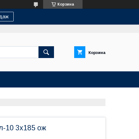
Корзина
одаж
Корзина
л-10 3х185 ож