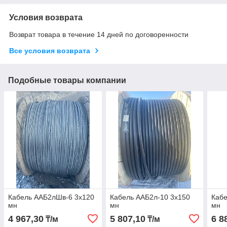
Условия возврата
Возврат товара в течение 14 дней по договоренности
Все условия возврата
Подобные товары компании
Кабель ААБ2лШв-6 3х120
Кабель ААБ2л-10 3х150
Кабе
мн
мн
мн
4 967,30
5 807,10
6 8
₸/м
₸/м