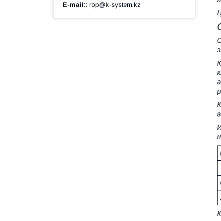
E-mail:
rop@k-system.kz
Ц
С
э
К
к
а
р
К
в
И
н
К