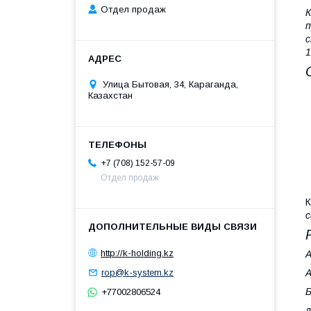
Отдел продаж
К
п
с
1
Улица Бытовая, 34, Караганда,
Казахстан
+7 (708) 152-57-09
Отдел продаж
К
с
http://k-holding.kz
А
rop@k-system.kz
Б
+77002806524
л