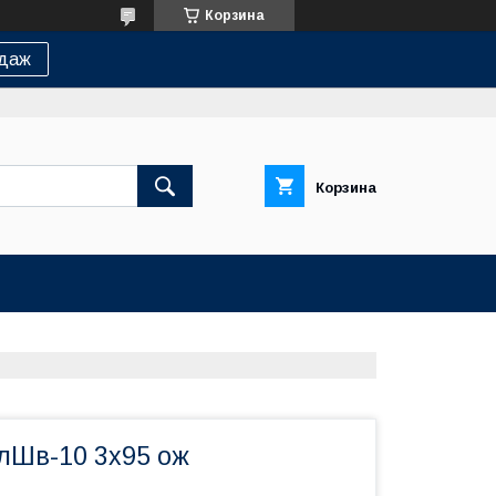
Корзина
одаж
Корзина
лШв-10 3х95 ож