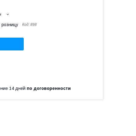
ы
в розницу
Код:
898
чение 14 дней
по договоренности