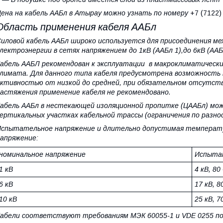
ена на кабель ААБл в Атырау можно узнать по номеру
+7 (7122
Область применения кабеля ААБл
иловой кабель ААБл широко используется для присоединения мех
лектроэнергии в сетях напряжением до 1кВ (ААБл 1),до 6кВ (ААБл
абель ААБЛ рекомендован к эксплуатации в макроклиматически
лимата. Для данного типа кабеля предусмотрена возможность 
ктивностью от низкой до средней, при обязательном отсутств
астяжения применение кабеля не рекомендовано.
абель ААБл в нестекающей изоляционной пропитке (ЦААБл) мож
ертикальных участках кабельной трассы (ограничения по разн
спытательное напряжение и длительно допустимая температур
апряжение:
номинальное напряжение
Испытат
1 кВ
4 кВ, 80
6 кВ
17 кВ, 8
10 кВ
25 кВ, 7
абели соответствуют требованиям МЭК 60055-1 и VDE 0255 по