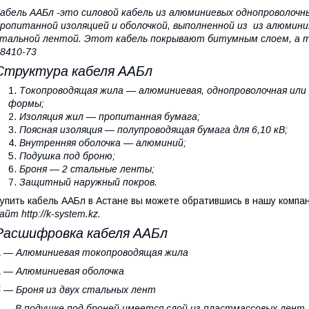
абель ААБл -это силовой кабель из алюминиевых однопроволочн
ропитанной изоляцией и оболочкой, выполненной из из алюмин
тальной лентой. Этот кабель покрывают битумным слоем, а т
8410-73
Структура кабеля ААБл
Токопроводящая жила — алюминиевая, однопроволочная или 
формы;
Изоляция жил — пропитанная бумага;
Поясная изоляция — полупроводящая бумага для 6,10 кВ;
Внутренняя оболочка — алюминий;
Подушка под броню;
Броня — 2 стальные ленты;
Защитный наружный покров.
упить кабель ААБл в Астане вы можете обратившись в нашу компа
айт http://k-system.kz.
Расшифровка кабеля ААБл
А — Алюминиевая токопроводящая жила
 — Алюминиевая оболочка
 — Броня из двух стальных лент
 — В подушке под броней имеется слой из пластмассовых лент