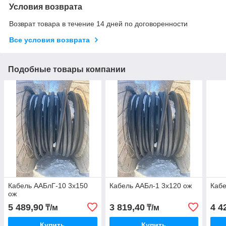
Условия возврата
Возврат товара в течение 14 дней по договоренности
Все условия возврата
Подобные товары компании
Кабель ААБлГ-10 3х150
Кабель ААБл-1 3х120 ож
Кабе
ож
5 489,90
3 819,40
4 4
₸/м
₸/м
Купить
Купить