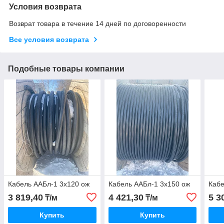
Условия возврата
Возврат товара в течение 14 дней по договоренности
Все условия возврата
Подобные товары компании
Кабель ААБл-1 3х120 ож
Кабель ААБл-1 3х150 ож
Кабе
3 819,40
4 421,30
5 3
₸/м
₸/м
Купить
Купить