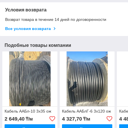
Условия возврата
Возврат товара в течение 14 дней по договоренности
Все условия возврата
Подобные товары компании
Кабель ААБл-10 3х35 ож
Кабель ААБлГ-6 3х120 ож
Кабе
2 649,40
4 327,70
4 4
₸/м
₸/м