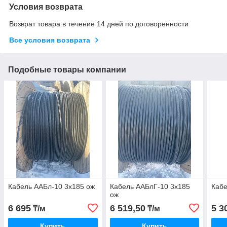
Условия возврата
Возврат товара в течение 14 дней по договоренности
Все условия возврата
Подобные товары компании
Кабель ААБл-10 3х185 ож
Кабель ААБлГ-10 3х185
Кабе
ож
6 695
6 519,50
5 3
₸/м
₸/м
Купить
Купить