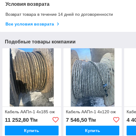
Условия возврата
Возврат товара в течение 14 дней по договоренности
Все условия возврата
Подобные товары компании
Кабель ААПл-1 4х185 ож
Кабель ААПл-1 4х120 ож
Кабе
11 252,80
7 546,50
4 4
₸/м
₸/м
Купить
Купить