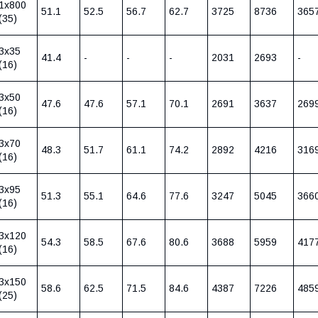
1х800
51.1
52.5
56.7
62.7
3725
8736
365
(35)
3х35
41.4
-
-
-
2031
2693
-
(16)
3х50
47.6
47.6
57.1
70.1
2691
3637
269
(16)
3х70
48.3
51.7
61.1
74.2
2892
4216
316
(16)
3х95
51.3
55.1
64.6
77.6
3247
5045
366
(16)
3х120
54.3
58.5
67.6
80.6
3688
5959
417
(16)
3х150
58.6
62.5
71.5
84.6
4387
7226
485
(25)