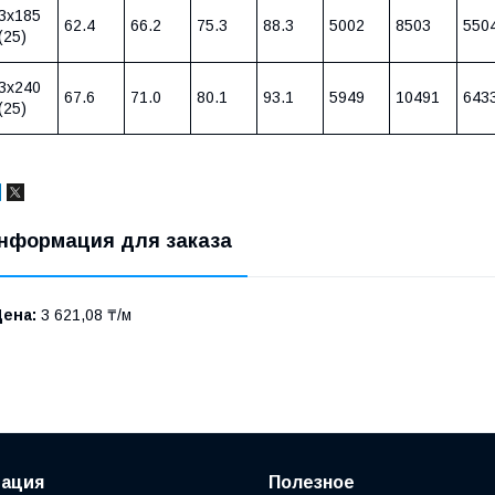
3х185
62.4
66.2
75.3
88.3
5002
8503
550
(25)
3х240
67.6
71.0
80.1
93.1
5949
10491
643
(25)
нформация для заказа
Цена:
3 621,08 ₸/м
ация
Полезное