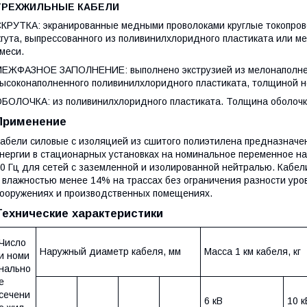
ТРЕХЖИЛЬНЫЕ КАБЕЛИ
КРУТКА: экранированные медными проволоками круглые токопров
гута, выпрессованного из поливинилхлоридного пластиката или 
меси.
ЕЖФАЗНОЕ ЗАПОЛНЕНИЕ: выполнено экструзией из мелонаполнен
ысоконаполненного поливинилхлоридного пластиката, толщиной не
БОЛОЧКА: из поливинилхлоридного пластиката. Толщина оболочк
Применение
абели силовые с изоляцией из сшитого полиэтилена предназначе
нергии в стационарных установках на номинальное переменное нап
0 Гц для сетей с заземленной и изолированной нейтралью. Кабели
 влажностью менее 14% на трассах без ограничения разности уро
ооружениях и производственных помещениях.
Технические характеристики
Число
Наружный диаметр кабеля, мм
Масса 1 км кабеля, кг
и номи
нально
е
сечени
6 кВ
10 к