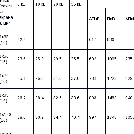
е жил
6 кВ
10 кВ
20 кВ
35 кВ
(сечен
ие
экрана
АПвВ
ПвВ
АПв
), мм²
1х35
22.2
-
-
-
617
836
-
(16)
1х50
23.6
25.3
29.5
35.5
692
1005
735
(16)
1х70
25.1
26.8
31.0
37.0
784
1223
829
(16)
1х95
26.7
28.4
32.6
38.6
893
1488
940
(16)
1х120
28.0
30.2
34.4
40.4
997
1748
105
(16)
1х150