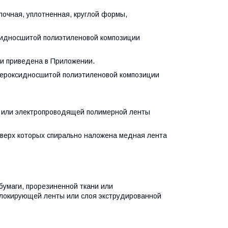
ная, уплотненная, круглой формы,
идносшитой полиэтиленовой композиции
и приведена в Приложении.
ероксидносшитой полиэтиленовой композиции
 или электропроводящей полимерной ленты
верх которых спирально наложена медная лента
умаги, прорезиненной ткани или
блокирующей ленты или слоя экструдированной