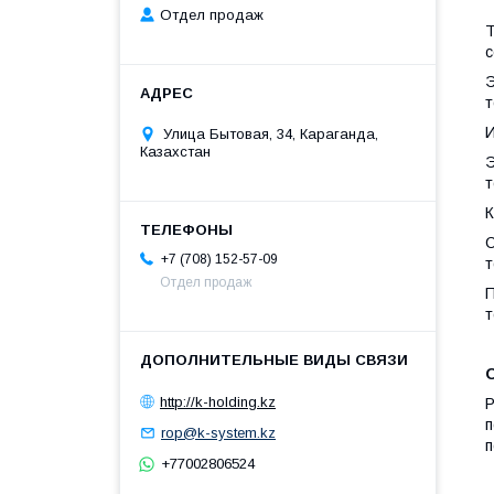
Отдел продаж
Т
с
Э
т
И
Улица Бытовая, 34, Караганда,
Казахстан
Э
т
С
+7 (708) 152-57-09
т
Отдел продаж
П
т
http://k-holding.kz
Р
п
rop@k-system.kz
п
+77002806524