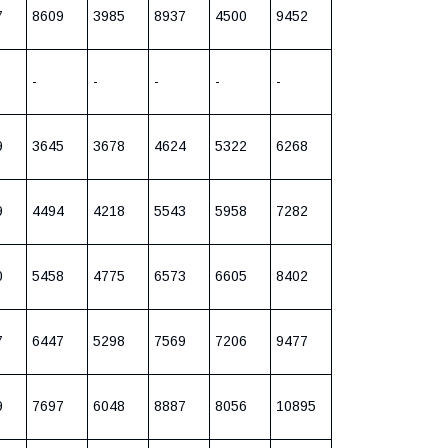
7
8609
3985
8937
4500
9452
-
-
-
-
-
9
3645
3678
4624
5322
6268
9
4494
4218
5543
5958
7282
0
5458
4775
6573
6605
8402
7
6447
5298
7569
7206
9477
9
7697
6048
8887
8056
10895