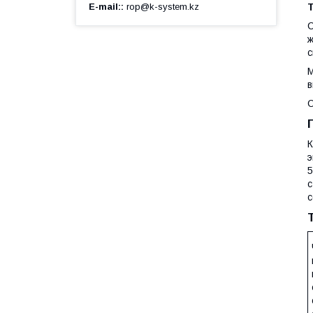
E-mail:
rop@k-system.kz
С
ж
с
М
в
О
К
э
5
с
с