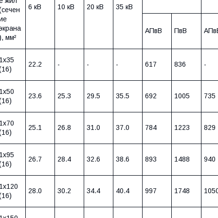
е жил
6 кВ
10 кВ
20 кВ
35 кВ
(сечен
ие
экрана
АПвВ
ПвВ
АПв
), мм²
1х35
22.2
-
-
-
617
836
-
(16)
1х50
23.6
25.3
29.5
35.5
692
1005
735
(16)
1х70
25.1
26.8
31.0
37.0
784
1223
829
(16)
1х95
26.7
28.4
32.6
38.6
893
1488
940
(16)
1х120
28.0
30.2
34.4
40.4
997
1748
105
(16)
1х150