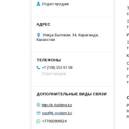
Отдел продаж
Т
с
Э
т
И
Улица Бытовая, 34, Караганда,
Казахстан
Э
т
С
+7 (708) 152-57-09
т
Отдел продаж
П
т
http://k-holding.kz
Р
п
rop@k-system.kz
п
+77002806524