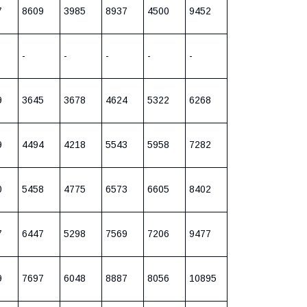
7
8609
3985
8937
4500
9452
-
-
-
-
-
9
3645
3678
4624
5322
6268
9
4494
4218
5543
5958
7282
0
5458
4775
6573
6605
8402
7
6447
5298
7569
7206
9477
9
7697
6048
8887
8056
10895