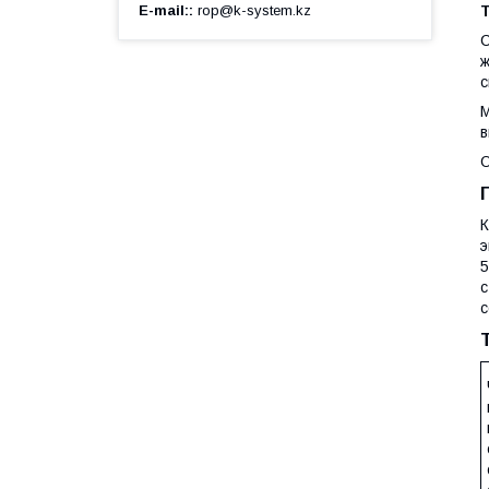
E-mail:
rop@k-system.kz
С
ж
с
М
в
О
К
э
5
с
с