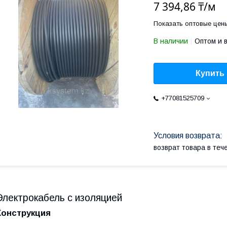
7 394,86 ₸/м
Показать оптовые цен
В наличии
Оптом и 
Купить
+77081525709
возврат товара в те
Электрокабель с изоляцией
Конструкция