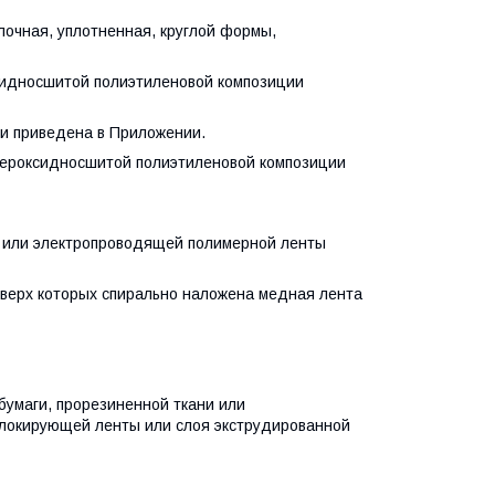
ная, уплотненная, круглой формы,
идносшитой полиэтиленовой композиции
и приведена в Приложении.
ероксидносшитой полиэтиленовой композиции
 или электропроводящей полимерной ленты
верх которых спирально наложена медная лента
умаги, прорезиненной ткани или
блокирующей ленты или слоя экструдированной