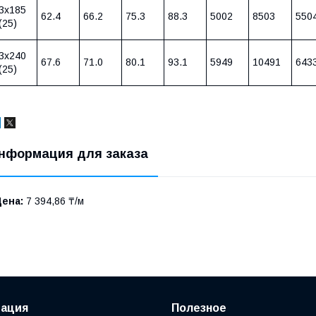
3х185
62.4
66.2
75.3
88.3
5002
8503
550
(25)
3х240
67.6
71.0
80.1
93.1
5949
10491
643
(25)
нформация для заказа
Цена:
7 394,86 ₸/м
ация
Полезное