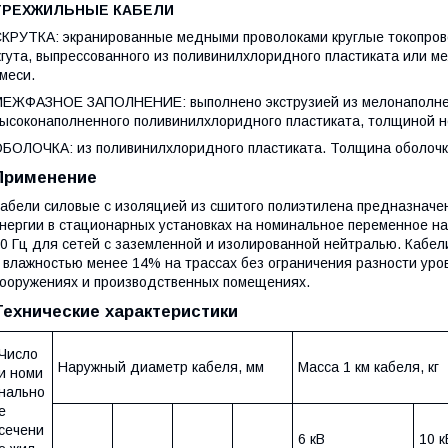
ТРЕХЖИЛЬНЫЕ КАБЕЛИ
КРУТКА: экранированные медными проволоками круглые токопров
гута, выпрессованного из поливинилхлоридного пластиката или 
меси.
ЕЖФАЗНОЕ ЗАПОЛНЕНИЕ: выполнено экструзией из мелонаполнен
ысоконаполненного поливинилхлоридного пластиката, толщиной не
БОЛОЧКА: из поливинилхлоридного пластиката. Толщина оболочк
Применение
абели силовые с изоляцией из сшитого полиэтилена предназначе
нергии в стационарных установках на номинальное переменное нап
0 Гц для сетей с заземленной и изолированной нейтралью. Кабели
 влажностью менее 14% на трассах без ограничения разности уро
ооружениях и производственных помещениях.
Технические характеристики
Число
Наружный диаметр кабеля, мм
Масса 1 км кабеля, кг
и номи
нально
е
сечени
6 кВ
10 к