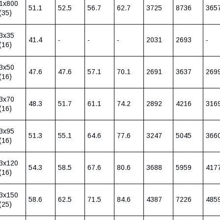
1х800
51.1
52.5
56.7
62.7
3725
8736
365
(35)
3х35
41.4
-
-
-
2031
2693
-
(16)
3х50
47.6
47.6
57.1
70.1
2691
3637
269
(16)
3х70
48.3
51.7
61.1
74.2
2892
4216
316
(16)
3х95
51.3
55.1
64.6
77.6
3247
5045
366
(16)
3х120
54.3
58.5
67.6
80.6
3688
5959
417
(16)
3х150
58.6
62.5
71.5
84.6
4387
7226
485
(25)