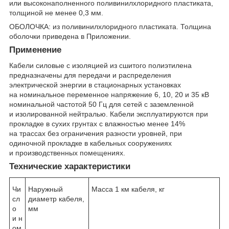
или высоконаполненного поливинилхлоридного пластиката,
толщиной не менее 0,3 мм.
ОБОЛОЧКА: из поливинилхлоридного пластиката. Толщина
оболочки приведена в Приложении.
Применение
Кабели силовые с изоляцией из сшитого полиэтилена
предназначены для передачи и распределения
электрической энергии в стационарных установках
на номинальное переменное напряжение 6, 10, 20 и 35 кВ
номинальной частотой 50 Гц для сетей с заземленной
и изолированной нейтралью. Кабели эксплуатируются при
прокладке в сухих грунтах с влажностью менее 14%
на трассах без ограничения разности уровней, при
одиночной прокладке в кабельных сооружениях
и производственных помещениях.
Технические характеристики
Чи
Наружный
Масса 1 км кабеля, кг
сл
диаметр кабеля,
о
мм
и н
ом