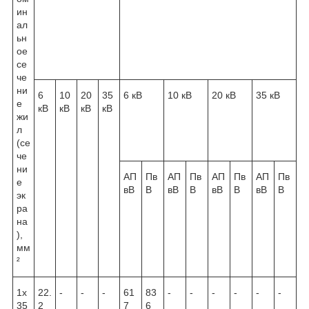
ин
ал
ьн
ое
се
че
ни
6
10
20
35
6 кВ
10 кВ
20 кВ
35 кВ
е
кВ
кВ
кВ
кВ
жи
л
(се
че
ни
АП
Пв
АП
Пв
АП
Пв
АП
Пв
е
вВ
В
вВ
В
вВ
В
вВ
В
эк
ра
на
),
мм
²
1х
22.
-
-
-
61
83
-
-
-
-
-
-
35
2
7
6