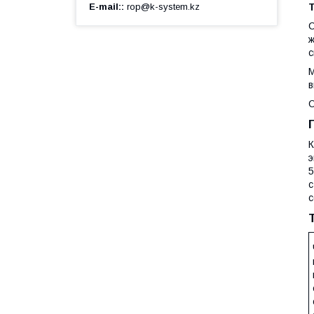
E-mail:
rop@k-system.kz
С
ж
с
М
в
О
К
э
5
с
с