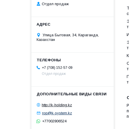
Отдел продаж
Т
с
Э
т
И
Улица Бытовая, 34, Караганда,
Казахстан
Э
т
С
+7 (708) 152-57-09
т
Отдел продаж
П
т
http://k-holding.kz
Р
п
rop@k-system.kz
п
+77002806524