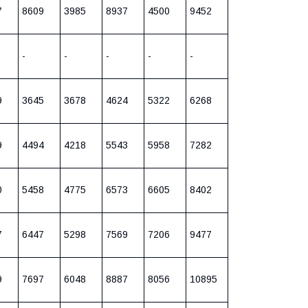
7
8609
3985
8937
4500
9452
-
-
-
-
-
9
3645
3678
4624
5322
6268
9
4494
4218
5543
5958
7282
0
5458
4775
6573
6605
8402
7
6447
5298
7569
7206
9477
9
7697
6048
8887
8056
10895