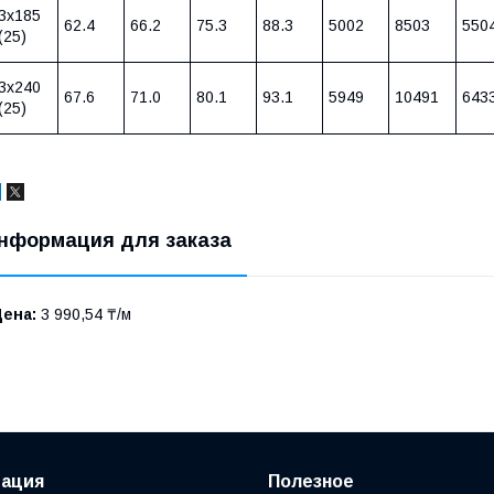
3х185
62.4
66.2
75.3
88.3
5002
8503
550
(25)
3х240
67.6
71.0
80.1
93.1
5949
10491
643
(25)
нформация для заказа
Цена:
3 990,54 ₸/м
ация
Полезное