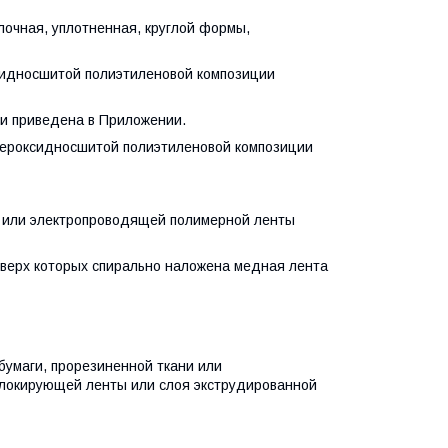
ная, уплотненная, круглой формы,
идносшитой полиэтиленовой композиции
и приведена в Приложении.
ероксидносшитой полиэтиленовой композиции
 или электропроводящей полимерной ленты
верх которых спирально наложена медная лента
умаги, прорезиненной ткани или
блокирующей ленты или слоя экструдированной