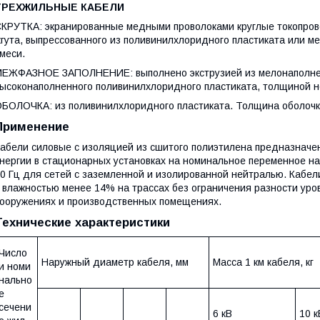
ТРЕХЖИЛЬНЫЕ КАБЕЛИ
КРУТКА: экранированные медными проволоками круглые токопров
гута, выпрессованного из поливинилхлоридного пластиката или 
меси.
ЕЖФАЗНОЕ ЗАПОЛНЕНИЕ: выполнено экструзией из мелонаполнен
ысоконаполненного поливинилхлоридного пластиката, толщиной не
БОЛОЧКА: из поливинилхлоридного пластиката. Толщина оболочк
Применение
абели силовые с изоляцией из сшитого полиэтилена предназначе
нергии в стационарных установках на номинальное переменное нап
0 Гц для сетей с заземленной и изолированной нейтралью. Кабели
 влажностью менее 14% на трассах без ограничения разности уро
ооружениях и производственных помещениях.
Технические характеристики
Число
Наружный диаметр кабеля, мм
Масса 1 км кабеля, кг
и номи
нально
е
сечени
6 кВ
10 к