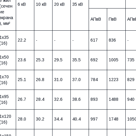
е жил
6 кВ
10 кВ
20 кВ
35 кВ
(сечен
ие
экрана
АПвВ
ПвВ
АПв
), мм²
1х35
22.2
-
-
-
617
836
-
(16)
1х50
23.6
25.3
29.5
35.5
692
1005
735
(16)
1х70
25.1
26.8
31.0
37.0
784
1223
829
(16)
1х95
26.7
28.4
32.6
38.6
893
1488
940
(16)
1х120
28.0
30.2
34.4
40.4
997
1748
105
(16)
1х150