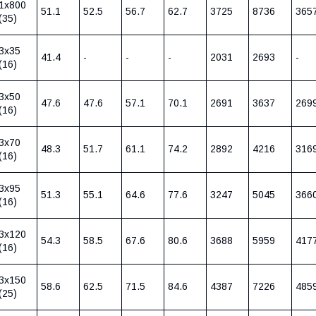
1х800
51.1
52.5
56.7
62.7
3725
8736
365
(35)
3х35
41.4
-
-
-
2031
2693
-
(16)
3х50
47.6
47.6
57.1
70.1
2691
3637
269
(16)
3х70
48.3
51.7
61.1
74.2
2892
4216
316
(16)
3х95
51.3
55.1
64.6
77.6
3247
5045
366
(16)
3х120
54.3
58.5
67.6
80.6
3688
5959
417
(16)
3х150
58.6
62.5
71.5
84.6
4387
7226
485
(25)