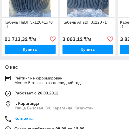
Кабель ПвВГ 3х120+1х70
Кабель АПвВГ 3х120 -1
Кабе
-1
-1
21 713,32
3 063,12
3 8
₸/м
₸/м
Купить
Купить
О нас
Рейтинг не сформирован
Менее 5 отзывов за последний год
Работает с 26.03.2012
г. Караганда
Улица Бытовая, 34, Караганда, Казахстан
Контакты
Сегодня работает с 09:00 до 18:00