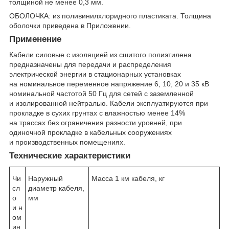
толщиной не менее 0,3 мм.
ОБОЛОЧКА: из поливинилхлоридного пластиката. Толщина
оболочки приведена в Приложении.
Применение
Кабели силовые с изоляцией из сшитого полиэтилена
предназначены для передачи и распределения
электрической энергии в стационарных установках
на номинальное переменное напряжение 6, 10, 20 и 35 кВ
номинальной частотой 50 Гц для сетей с заземленной
и изолированной нейтралью. Кабели эксплуатируются при
прокладке в сухих грунтах с влажностью менее 14%
на трассах без ограничения разности уровней, при
одиночной прокладке в кабельных сооружениях
и производственных помещениях.
Технические характеристики
Чи
Наружный
Масса 1 км кабеля, кг
сл
диаметр кабеля,
о
мм
и н
ом
ин