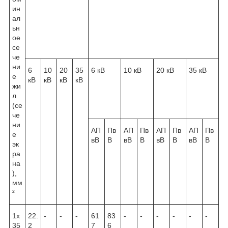
ин
ал
ьн
ое
се
че
ни
6
10
20
35
6 кВ
10 кВ
20 кВ
35 кВ
е
кВ
кВ
кВ
кВ
жи
л
(се
че
ни
АП
Пв
АП
Пв
АП
Пв
АП
Пв
е
вВ
В
вВ
В
вВ
В
вВ
В
эк
ра
на
),
мм
²
1х
22.
-
-
-
61
83
-
-
-
-
-
-
35
2
7
6