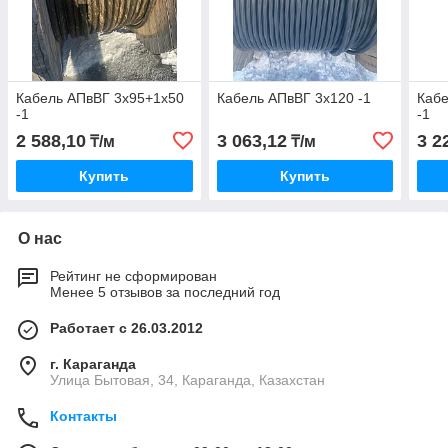
Кабель АПвВГ 3х95+1х50
Кабель АПвВГ 3х120 -1
Кабе
-1
-1
2 588,10
3 063,12
3 2
₸/м
₸/м
Купить
Купить
О нас
Рейтинг не сформирован
Менее 5 отзывов за последний год
Работает с 26.03.2012
г. Караганда
Улица Бытовая, 34, Караганда, Казахстан
Контакты