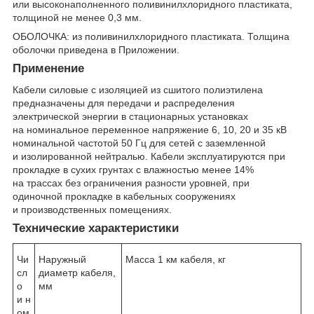
или высоконаполненного поливинилхлоридного пластиката,
толщиной не менее 0,3 мм.
ОБОЛОЧКА: из поливинилхлоридного пластиката. Толщина
оболочки приведена в Приложении.
Применение
Кабели силовые с изоляцией из сшитого полиэтилена
предназначены для передачи и распределения
электрической энергии в стационарных установках
на номинальное переменное напряжение 6, 10, 20 и 35 кВ
номинальной частотой 50 Гц для сетей с заземленной
и изолированной нейтралью. Кабели эксплуатируются при
прокладке в сухих грунтах с влажностью менее 14%
на трассах без ограничения разности уровней, при
одиночной прокладке в кабельных сооружениях
и производственных помещениях.
Технические характеристики
Чи
Наружный
Масса 1 км кабеля, кг
сл
диаметр кабеля,
о
мм
и н
ом