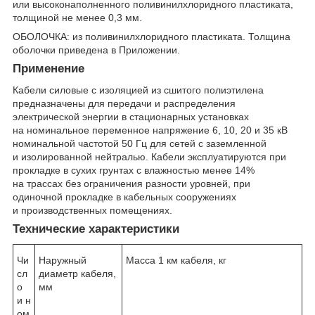
или высоконаполненного поливинилхлоридного пластиката,
толщиной не менее 0,3 мм.
ОБОЛОЧКА: из поливинилхлоридного пластиката. Толщина
оболочки приведена в Приложении.
Применение
Кабели силовые с изоляцией из сшитого полиэтилена
предназначены для передачи и распределения
электрической энергии в стационарных установках
на номинальное переменное напряжение 6, 10, 20 и 35 кВ
номинальной частотой 50 Гц для сетей с заземленной
и изолированной нейтралью. Кабели эксплуатируются при
прокладке в сухих грунтах с влажностью менее 14%
на трассах без ограничения разности уровней, при
одиночной прокладке в кабельных сооружениях
и производственных помещениях.
Технические характеристики
Чи
Наружный
Масса 1 км кабеля, кг
сл
диаметр кабеля,
о
мм
и н
ом