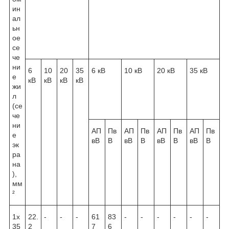
ин
ал
ьн
ое
се
че
ни
6
10
20
35
6 кВ
10 кВ
20 кВ
35 кВ
е
кВ
кВ
кВ
кВ
жи
л
(се
че
ни
АП
Пв
АП
Пв
АП
Пв
АП
Пв
е
вВ
В
вВ
В
вВ
В
вВ
В
эк
ра
на
),
мм
²
1х
22.
-
-
-
61
83
-
-
-
-
-
-
35
2
7
6