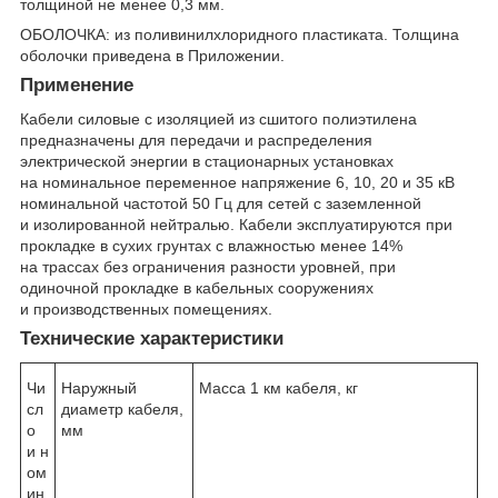
толщиной не менее 0,3 мм.
ОБОЛОЧКА: из поливинилхлоридного пластиката. Толщина
оболочки приведена в Приложении.
Применение
Кабели силовые с изоляцией из сшитого полиэтилена
предназначены для передачи и распределения
электрической энергии в стационарных установках
на номинальное переменное напряжение 6, 10, 20 и 35 кВ
номинальной частотой 50 Гц для сетей с заземленной
и изолированной нейтралью. Кабели эксплуатируются при
прокладке в сухих грунтах с влажностью менее 14%
на трассах без ограничения разности уровней, при
одиночной прокладке в кабельных сооружениях
и производственных помещениях.
Технические характеристики
Чи
Наружный
Масса 1 км кабеля, кг
сл
диаметр кабеля,
о
мм
и н
ом
ин