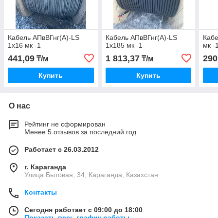
Кабель АПвВГнг(А)-LS
Кабель АПвВГнг(А)-LS
Кабе
1х16 мк -1
1х185 мк -1
мк -
441,09
1 813,37
290
₸/м
₸/м
Купить
Купить
О нас
Рейтинг не сформирован
Менее 5 отзывов за последний год
Работает с 26.03.2012
г. Караганда
Улица Бытовая, 34, Караганда, Казахстан
Контакты
Сегодня работает с 09:00 до 18:00
Показать весь график работы