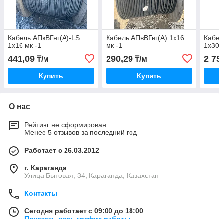
Кабель АПвВГнг(А)-LS
Кабель АПвВГнг(А) 1х16
Кабе
1х16 мк -1
мк -1
1х30
441,09
290,29
2 7
₸/м
₸/м
Купить
Купить
О нас
Рейтинг не сформирован
Менее 5 отзывов за последний год
Работает с 26.03.2012
г. Караганда
Улица Бытовая, 34, Караганда, Казахстан
Контакты
Сегодня работает с 09:00 до 18:00
Показать весь график работы