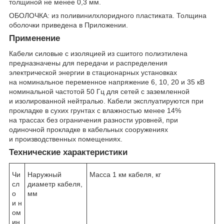
толщиной не менее 0,3 мм.
ОБОЛОЧКА: из поливинилхлоридного пластиката. Толщина
оболочки приведена в Приложении.
Применение
Кабели силовые с изоляцией из сшитого полиэтилена
предназначены для передачи и распределения
электрической энергии в стационарных установках
на номинальное переменное напряжение 6, 10, 20 и 35 кВ
номинальной частотой 50 Гц для сетей с заземленной
и изолированной нейтралью. Кабели эксплуатируются при
прокладке в сухих грунтах с влажностью менее 14%
на трассах без ограничения разности уровней, при
одиночной прокладке в кабельных сооружениях
и производственных помещениях.
Технические характеристики
Чи
Наружный
Масса 1 км кабеля, кг
сл
диаметр кабеля,
о
мм
и н
ом
ин