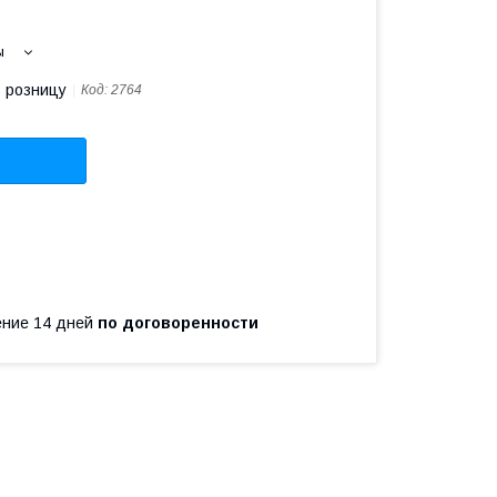
ы
в розницу
Код:
2764
чение 14 дней
по договоренности