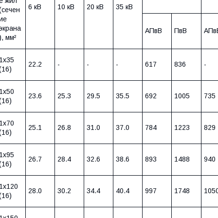
е жил
6 кВ
10 кВ
20 кВ
35 кВ
(сечен
ие
экрана
АПвВ
ПвВ
АПв
), мм²
1х35
22.2
-
-
-
617
836
-
(16)
1х50
23.6
25.3
29.5
35.5
692
1005
735
(16)
1х70
25.1
26.8
31.0
37.0
784
1223
829
(16)
1х95
26.7
28.4
32.6
38.6
893
1488
940
(16)
1х120
28.0
30.2
34.4
40.4
997
1748
105
(16)
1х150