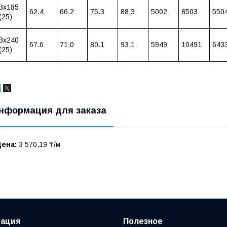
3х185
62.4
66.2
75.3
88.3
5002
8503
550
(25)
3х240
67.6
71.0
80.1
93.1
5949
10491
643
(25)
нформация для заказа
Цена:
3 570,19 ₸/м
ация
Полезное