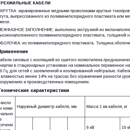
ТРЕХЖИЛЬНЫЕ КАБЕЛИ
КРУТКА: экранированные медными проволоками круглые токопров
гута, выпрессованного из поливинилхлоридного пластиката или 
меси.
ЕЖФАЗНОЕ ЗАПОЛНЕНИЕ: выполнено экструзией из мелонаполнен
ысоконаполненного поливинилхлоридного пластиката, толщиной не
БОЛОЧКА: из поливинилхлоридного пластиката. Толщина оболочк
Применение
абели силовые с изоляцией из сшитого полиэтилена предназначе
нергии в стационарных установках на номинальное переменное нап
0 Гц для сетей с заземленной и изолированной нейтралью. Кабели
 влажностью менее 14% на трассах без ограничения разности уро
ооружениях и производственных помещениях.
Технические характеристики
Число
Наружный диаметр кабеля, мм
Масса 1 км кабеля, кг
и номи
нально
е
сечени
6 кВ
10 к