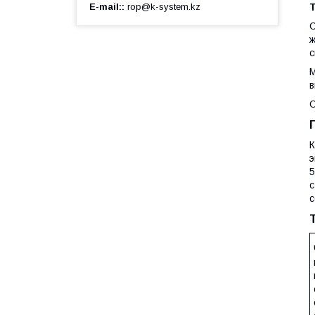
E-mail:
rop@k-system.kz
С
ж
с
М
в
О
К
э
5
с
с