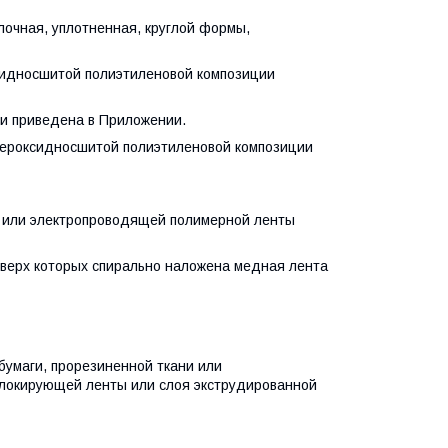
ная, уплотненная, круглой формы,
идносшитой полиэтиленовой композиции
и приведена в Приложении.
ероксидносшитой полиэтиленовой композиции
 или электропроводящей полимерной ленты
верх которых спирально наложена медная лента
умаги, прорезиненной ткани или
блокирующей ленты или слоя экструдированной