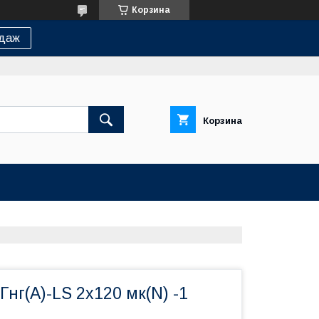
Корзина
одаж
Корзина
нг(А)-LS 2х120 мк(N) -1