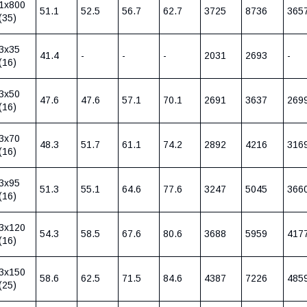
1х800
51.1
52.5
56.7
62.7
3725
8736
365
(35)
3х35
41.4
-
-
-
2031
2693
-
(16)
3х50
47.6
47.6
57.1
70.1
2691
3637
269
(16)
3х70
48.3
51.7
61.1
74.2
2892
4216
316
(16)
3х95
51.3
55.1
64.6
77.6
3247
5045
366
(16)
3х120
54.3
58.5
67.6
80.6
3688
5959
417
(16)
3х150
58.6
62.5
71.5
84.6
4387
7226
485
(25)