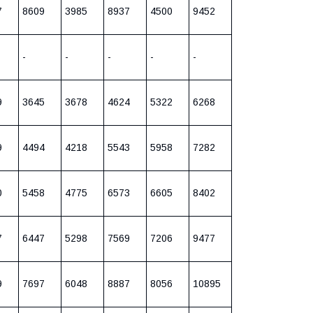
7
8609
3985
8937
4500
9452
-
-
-
-
-
9
3645
3678
4624
5322
6268
9
4494
4218
5543
5958
7282
0
5458
4775
6573
6605
8402
7
6447
5298
7569
7206
9477
9
7697
6048
8887
8056
10895