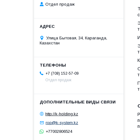
Отдел продаж
Т
с
Э
т
И
Улица Бытовая, 34, Караганда,
Казахстан
Э
т
С
+7 (708) 152-57-09
т
Отдел продаж
П
т
http://k-holding.kz
Р
п
rop@k-system.kz
п
+77002806524