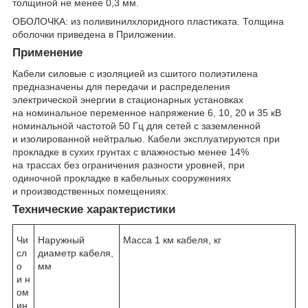
толщиной не менее 0,3 мм.
ОБОЛОЧКА: из поливинилхлоридного пластиката. Толщина
оболочки приведена в Приложении.
Применение
Кабели силовые с изоляцией из сшитого полиэтилена
предназначены для передачи и распределения
электрической энергии в стационарных установках
на номинальное переменное напряжение 6, 10, 20 и 35 кВ
номинальной частотой 50 Гц для сетей с заземленной
и изолированной нейтралью. Кабели эксплуатируются при
прокладке в сухих грунтах с влажностью менее 14%
на трассах без ограничения разности уровней, при
одиночной прокладке в кабельных сооружениях
и производственных помещениях.
Технические характеристики
Чи
Наружный
Масса 1 км кабеля, кг
сл
диаметр кабеля,
о
мм
и н
ом
ин