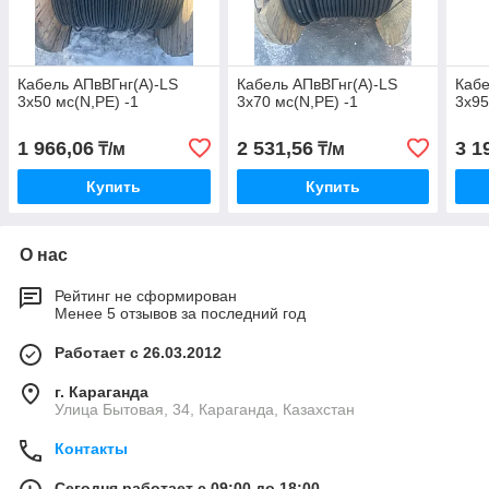
Кабель АПвВГнг(А)-LS
Кабель АПвВГнг(А)-LS
Кабе
3х50 мс(N,PE) -1
3х70 мс(N,PE) -1
3х95
1 966,06
2 531,56
3 1
₸/м
₸/м
Купить
Купить
О нас
Рейтинг не сформирован
Менее 5 отзывов за последний год
Работает с 26.03.2012
г. Караганда
Улица Бытовая, 34, Караганда, Казахстан
Контакты
Сегодня работает с 09:00 до 18:00