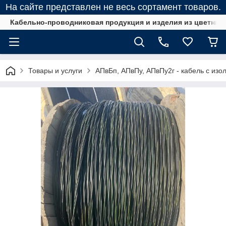
На сайте представлен не весь сортамент товаров.
Кабельно-проводниковая продукция и изделия из цветных
Товары и услуги
АПвБп, АПвПу, АПвПу2г - кабель с изо