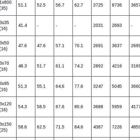
1х800
51.1
52.5
56.7
62.7
3725
8736
365
(35)
3х35
41.4
-
-
-
2031
2693
-
(16)
3х50
47.6
47.6
57.1
70.1
2691
3637
269
(16)
3х70
48.3
51.7
61.1
74.2
2892
4216
316
(16)
3х95
51.3
55.1
64.6
77.6
3247
5045
366
(16)
3х120
54.3
58.5
67.6
80.6
3688
5959
417
(16)
3х150
58.6
62.5
71.5
84.6
4387
7226
485
(25)