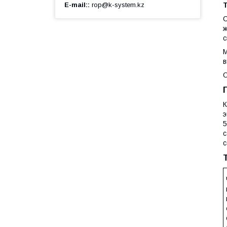
E-mail:
rop@k-system.kz
С
ж
с
М
в
О
К
э
5
с
с