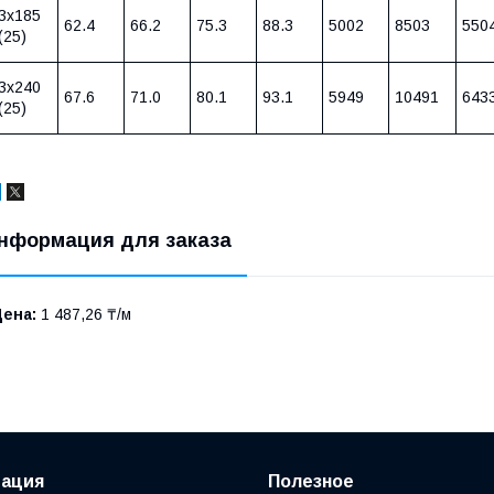
3х185
62.4
66.2
75.3
88.3
5002
8503
550
(25)
3х240
67.6
71.0
80.1
93.1
5949
10491
643
(25)
нформация для заказа
Цена:
1 487,26 ₸/м
ация
Полезное