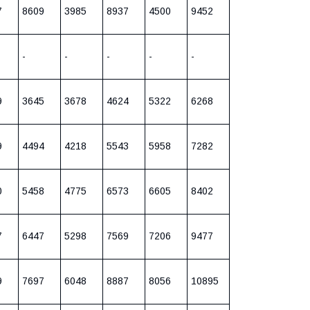
7
8609
3985
8937
4500
9452
-
-
-
-
-
9
3645
3678
4624
5322
6268
9
4494
4218
5543
5958
7282
0
5458
4775
6573
6605
8402
7
6447
5298
7569
7206
9477
9
7697
6048
8887
8056
10895