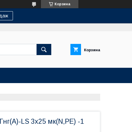
Корзина
одаж
Корзина
нг(А)-LS 3х25 мк(N,PE) -1