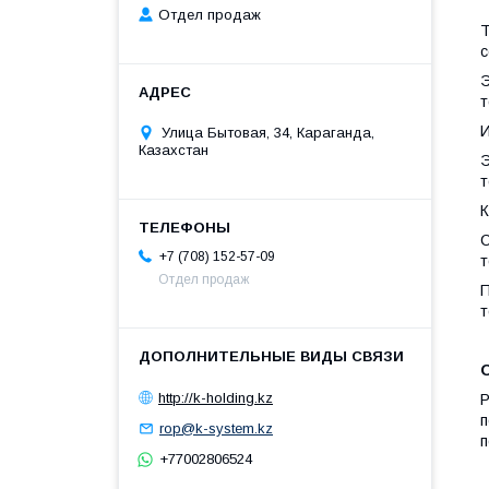
Отдел продаж
Т
с
Э
т
И
Улица Бытовая, 34, Караганда,
Казахстан
Э
т
С
+7 (708) 152-57-09
т
Отдел продаж
П
т
http://k-holding.kz
Р
п
rop@k-system.kz
п
+77002806524