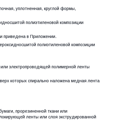
ная, уплотненная, круглой формы,
идносшитой полиэтиленовой композиции
и приведена в Приложении.
ероксидносшитой полиэтиленовой композиции
 или электропроводящей полимерной ленты
верх которых спирально наложена медная лента
умаги, прорезиненной ткани или
блокирующей ленты или слоя экструдированной