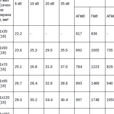
е жил
6 кВ
10 кВ
20 кВ
35 кВ
(сечен
ие
экрана
АПвВ
ПвВ
АПв
), мм²
1х35
22.2
-
-
-
617
836
-
(16)
1х50
23.6
25.3
29.5
35.5
692
1005
735
(16)
1х70
25.1
26.8
31.0
37.0
784
1223
829
(16)
1х95
26.7
28.4
32.6
38.6
893
1488
940
(16)
1х120
28.0
30.2
34.4
40.4
997
1748
105
(16)
1х150