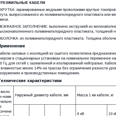
ТРЕХЖИЛЬНЫЕ КАБЕЛИ
КРУТКА: экранированные медными проволоками круглые токопров
гута, выпрессованного из поливинилхлоридного пластиката или 
меси.
ЕЖФАЗНОЕ ЗАПОЛНЕНИЕ: выполнено экструзией из мелонаполнен
ысоконаполненного поливинилхлоридного пластиката, толщиной не
БОЛОЧКА: из поливинилхлоридного пластиката. Толщина оболочк
Применение
абели силовые с изоляцией из сшитого полиэтилена предназначе
нергии в стационарных установках на номинальное переменное нап
0 Гц для сетей с заземленной и изолированной нейтралью. Кабели
 влажностью менее 14% на трассах без ограничения разности уро
ооружениях и производственных помещениях.
Технические характеристики
Число
Наружный диаметр кабеля, мм
Масса 1 км кабеля, кг
и номи
нально
е
сечени
6 кВ
10 к